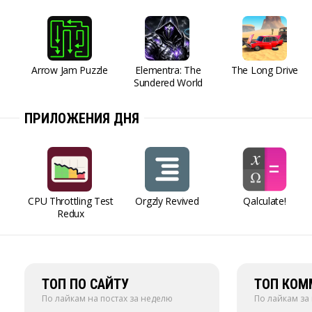
Arrow Jam Puzzle
Elementra: The
The Long Drive
Sundered World
ПРИЛОЖЕНИЯ ДНЯ
CPU Throttling Test
Orgzly Revived
Qalculate!
Redux
ТОП ПО САЙТУ
ТОП КОМ
По лайкам на постах за неделю
По лайкам за