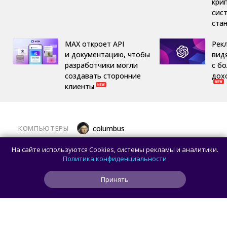
кри
сис
ста
MAX откроет API
Рек
и документацию, чтобы
вид
разработчики могли
с б
создавать сторонние
дох
клиенты
КОМПЬЮТЕРЫ
columbus
Какой ПК собрать в августе 2026 года:
На сайте используются Cookies, системы рекламы и аналитики.
лучшие игровые сборки от 59 100 рублей
Политика конфиденциальности
Принять