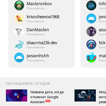
Maslennikov
Infi
Пользователь
Сере
krivosheevoa1968
jw
Пользователь
Поль
DanMaslen
azur
Пользователь
Золо
shaurma23k-​dev
Nik
Пользователь
Золо
jwswnhshh
mak
Пользователь
Поль
ОБСУЖДАЕМОЕ СЕГОДНЯ
Названа дата, когда
Иск
отключат Google
инт
Assistant
уяз