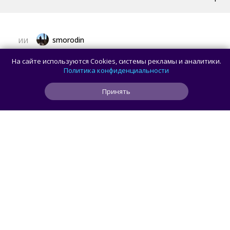
smorodin
ИИ
Рекламу в ChatGPT чаще видят
На сайте используются Cookies, системы рекламы и аналитики.
пользователи с более низким уровнем
Политика конфиденциальности
дохода — исследование
Принять