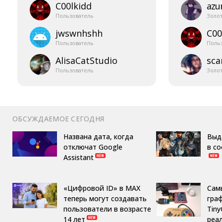
C00lkidd
azur
Пользователь
Золо
jwswnhshh
C00
Пользователь
Поль
AlisaCatStudio
sca
Пользователь
Золо
ОБСУЖДАЕМОЕ СЕГОДНЯ
Названа дата, когда
Выд
отключат Google
в с
Assistant
«Цифровой ID» в MAX
Сам
теперь могут создавать
гра
пользователи в возрасте
Tin
14 лет
реа