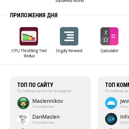
Sundered World
ПРИЛОЖЕНИЯ ДНЯ
CPU Throttling Test
Orgzly Revived
Qalculate!
Redux
ТОП ПО САЙТУ
ТОП КОМ
По лайкам на постах за неделю
По лайкам за
Maslennikov
jw
Пользователь
Поль
DanMaslen
Infi
Пользователь
Сере