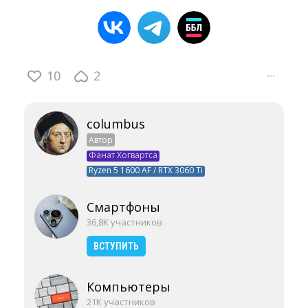
10
2
···
columbus
Автор
Фанат Хогвартса
Ryzen 5 1600 AF / RTX 3060 Ti
Смартфоны
36,8K участников
ВСТУПИТЬ
Компьютеры
21K участников