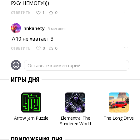
РЖУ НЕМОГУ!))) 
···
1
0
ОТВЕТИТЬ
hnkahety
5 месяцев
7/10 не хватает 3 
···
0
0
ОТВЕТИТЬ
Оставьте комментарий...
ИГРЫ ДНЯ
Arrow Jam Puzzle
Elementra: The
The Long Drive
Sundered World
ПРИЛОЖЕНИЯ ДНЯ