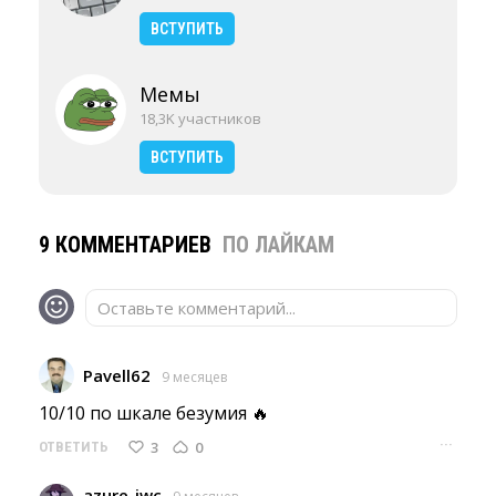
ВСТУПИТЬ
Мемы
18,3K участников
ВСТУПИТЬ
9 КОММЕНТАРИЕВ
ПО ЛАЙКАМ
Оставьте комментарий...
Pavell62
9 месяцев
10/10 по шкале безумия 🔥 
···
3
0
ОТВЕТИТЬ
azure-iwc