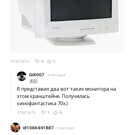
···
4
1
ОТВЕТИТЬ
GIK007
9 месяцев
🇷🇺
Я представил два вот таких монитора на 
этом кранштейне. Получилась
кинофантастика 70х.)
···
1
0
ОТВЕТИТЬ
id1066441887
9 месяцев