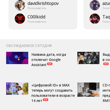
davidkrishtopov
azur
Пользователь
Золо
C00lkidd
Taq
Пользователь
Поль
ОБСУЖДАЕМОЕ СЕГОДНЯ
Названа дата, когда
Выд
отключат Google
в с
Assistant
«Цифровой ID» в MAX
CD-
теперь могут создавать
инте
пользователи в возрасте
пре
14 лет
RM1