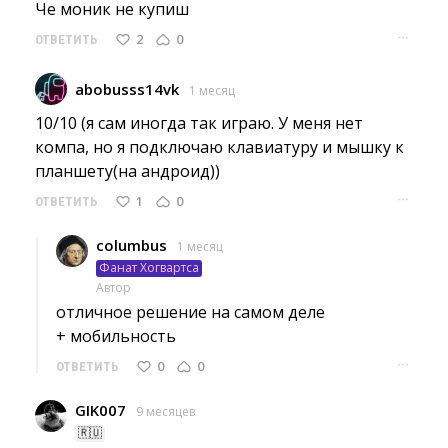
Че моник не купиш 
···
2
0
ОТВЕТИТЬ
abobusss14vk
1 месяц
10/10 (я сам иногда так играю. У меня нет 
компа, но я подключаю клавиатуру и мышку к
планшету(на андроид))
···
1
0
ОТВЕТИТЬ
columbus
1 месяц
Фанат Хогвартса
Автор
отличное решение на самом деле
+ мобильность 
···
0
0
ОТВЕТИТЬ
GIK007
9 месяцев
🇷🇺