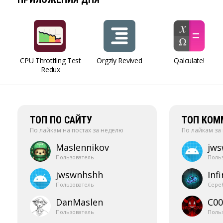
CPU Throttling Test
Orgzly Revived
Qalculate!
Redux
ТОП ПО САЙТУ
ТОП КОМ
По лайкам на постах за неделю
По лайкам за
Maslennikov
jw
Пользователь
Поль
jwswnhshh
Infi
Пользователь
Сере
DanMaslen
C00
Пользователь
Поль