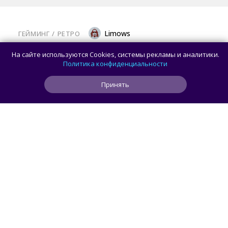
Limows
ГЕЙМИНГ
/ 
РЕТРО
Коллекционеры, готовьте кошельки: Taito
На сайте используются Cookies, системы рекламы и аналитики.
и Famitsu анонсировали трансляцию
Политика конфиденциальности
о расширении библиотеки аркадной Egret
Принять
II Mini