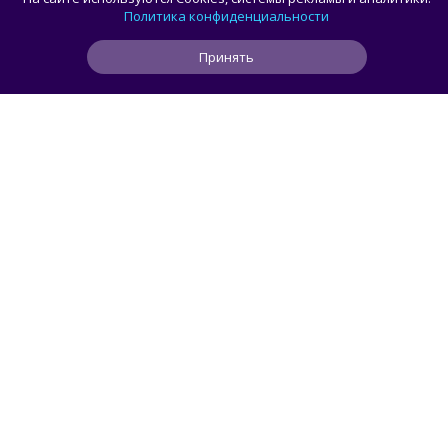
разработчики могли создавать
Политика конфиденциальности
сторонние клиенты
Принять
1
0
0
2 ч
ЧИТАТЬ ДАЛЕЕ
smorodin
ИИ
Пользователь попросил Claude Opus 5