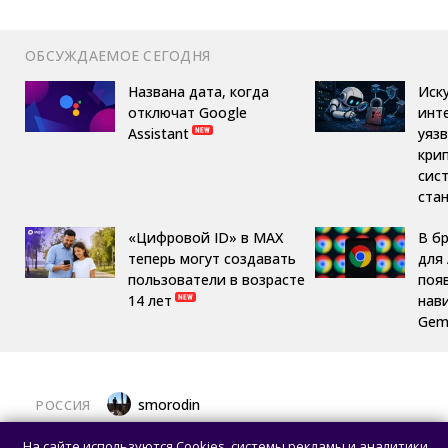
ОБСУЖДАЕМОЕ СЕГОДНЯ
Названа дата, когда
Иск
отключат Google
инт
Assistant
уяз
кри
сис
ста
«Цифровой ID» в MAX
В б
теперь могут создавать
для 
пользователи в возрасте
поя
14 лет
нав
Gemi
smorodin
РОССИЯ
MAX откроет API и документацию, чтобы
На сайте используются Cookies, системы рекламы и аналитики.