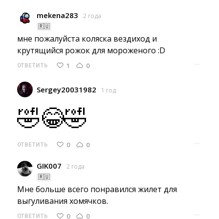
mekena283
2 года
🇷🇺
мне пожалуйста коляска вездиход и 
крутящийся рожок для мороженого :D
···
1
0
ОТВЕТИТЬ
Sergey20031982
1 год
🤣😂🤣
···
0
0
ОТВЕТИТЬ
GIK007
2 года
🇷🇺
Мне больше всего понравился жилет для 
выгуливания хомячков.
···
0
0
ОТВЕТИТЬ