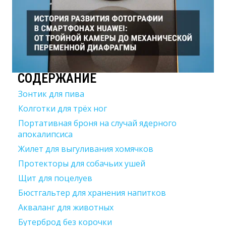
СОДЕРЖАНИЕ
Зонтик для пива
Колготки для трёх ног
Портативная броня на случай ядерного
апокалипсиса
Жилет для выгуливания хомячков
Протекторы для собачьих ушей
Щит для поцелуев
Бюстгальтер для хранения напитков
Акваланг для животных
Бутерброд без корочки