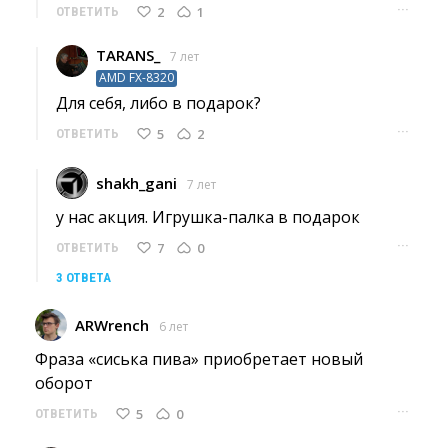
···
2
1
ОТВЕТИТЬ
TARANS_
7 лет
AMD FX-8320
Для себя, либо в подарок? 
···
5
2
ОТВЕТИТЬ
shakh_gani
7 лет
у нас акция. Игрушка-палка в подарок 
···
7
0
ОТВЕТИТЬ
3 ОТВЕТА
ARWrench
6 лет
Фраза «сиська пива» приобретает новый 
оборот
···
5
0
ОТВЕТИТЬ