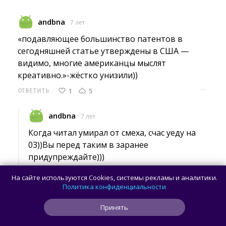
andbna
7 лет
«подавляющее большинство патентов в 
сегодняшней статье утверждены в США —
видимо, многие американцы мыслят
креативно.»-жёстко унизили))
···
1
5
ОТВЕТИТЬ
andbna
7 лет
Когда читал умирал от смеха, счас уеду на 
03))Вы перед таким в заранее
придупреждайте)))
···
1
7
ОТВЕТИТЬ
На сайте используются Cookies, системы рекламы и аналитики.
Политика конфиденциальности
Оставьте комментарий...
Принять
ИГРЫ ДНЯ