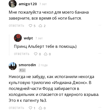
amigo120
7 лет
Мне пожалуйста чехол для моего банана 
заверните, все время об ноги бьется.
···
5
2
ОТВЕТИТЬ
wdpt
7 лет
Принц Альберт тебе в помощь) 
···
0
0
ОТВЕТИТЬ
smorodin
2 года
🇷🇺
Никогда не забуду, как испоганили некогда 
культовую трилогию «Индиана Джонс». В
последней части Форд забирается в
холодильник и спасается от ядерного взрыва.
Это я к патенту №3.
···
1
0
ОТВЕТИТЬ