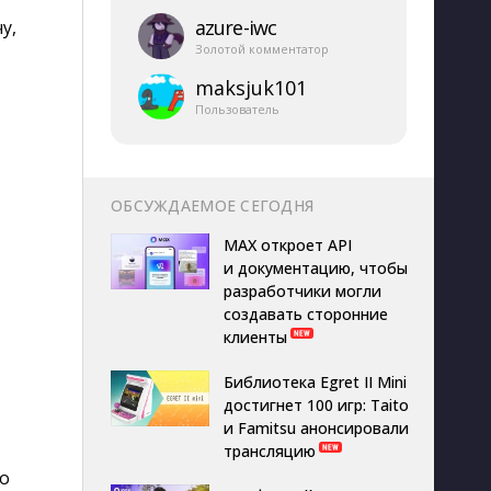
azure-​iwc
у,
Золотой комментатор
maksjuk101
Пользователь
ОБСУЖДАЕМОЕ СЕГОДНЯ
MAX откроет API
и документацию, чтобы
разработчики могли
создавать сторонние
клиенты
Библиотека Egret II Mini
достигнет 100 игр: Taito
и Famitsu анонсировали
трансляцию
по