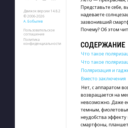
Представьте себе, в
Движок версии 14.8.2
надеваете солнцеза
© 2006-2026
зазвонивший смартф
А. Бобылев
Почему? Об этом чит
Пользовательское
соглашение
Политика
СОДЕРЖАНИЕ
конфиденциальности
Что такое поляриза
Что такое поляриза
Поляризация и гадж
Вместо заключения
Нет, с аппаратом вс
возвращается на ме
невозможно. Даже е
темным, фиолетовы
неудобства эффекту
смартфоны, планшет