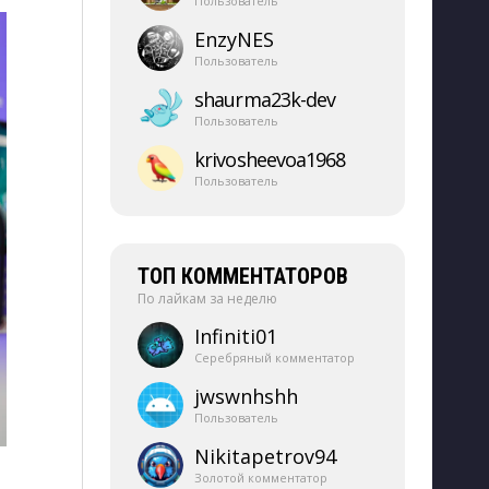
Пользователь
EnzyNES
Пользователь
shaurma23k-​dev
Пользователь
krivosheevoa1968
Пользователь
ТОП КОММЕНТАТОРОВ
По лайкам за неделю
Infiniti01
Серебряный комментатор
jwswnhshh
Пользователь
Nikitapetrov94
Золотой комментатор