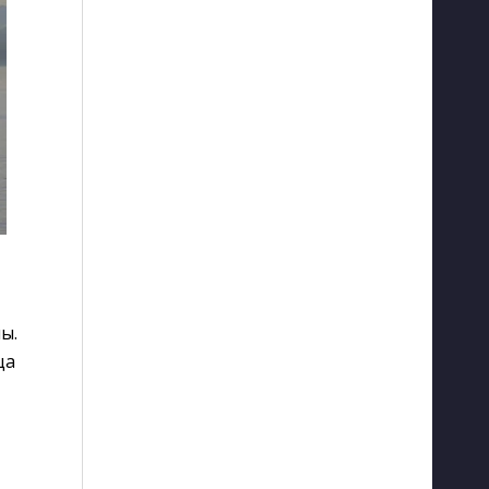
ы.
ца