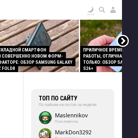
СКЛАДНОЙ СМАРТФОН
ПРИЛИЧНОЕ ВРЕМЯ АВТО
В СОВЕРШЕННО НОВОМ ФОРМ-
РАБОТЫ, ОТЛИЧНАЯ КАМЕР
ФАКТОРЕ: ОБЗОР SAMSUNG GALAXY
ТОЛЬКО: ОБЗОР SAMSUNG
Z FOLD8
S26+
ТОП ПО САЙТУ
По лайкам на постах за неделю
Maslennikov
Пользователь
MarkDon3292