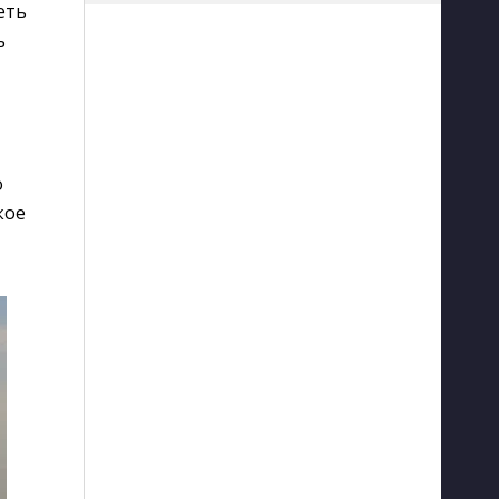
еть
ь
о
кое