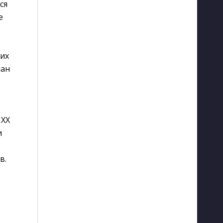
ся
е
 их
ман
 XX
и
в.