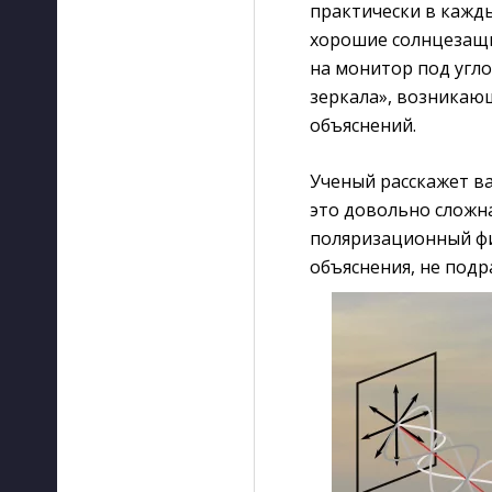
практически в кажды
хорошие солнцезащи
на монитор под угло
зеркала», возникаю
объяснений.
Ученый расскажет ва
это довольно сложна
поляризационный фи
объяснения, не под