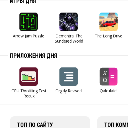
ИГРЫ ДНЯ
Arrow Jam Puzzle
Elementra: The
The Long Drive
Sundered World
ПРИЛОЖЕНИЯ ДНЯ
CPU Throttling Test
Orgzly Revived
Qalculate!
Redux
ТОП ПО САЙТУ
ТОП КОМ