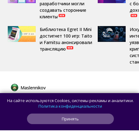
разработчики могли
с б
создавать сторонние
дох
клиенты
Библиотека Egret II Mini
Иск
достигнет 100 игр: Taito
инт
и Famitsu анонсировали
уяз
трансляцию
кри
сис
ста
Maslennikov
Сборная России выиграла 7 золотых
На сайте используются Cookies, системы рекламы и аналитики.
медалей из 8 на Международной
Политика конфиденциальности
олимпиаде по ИИ
Принять