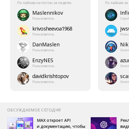
По лайкам на постах за неделю
По лайкам за
Maslennikov
Infi
Пользователь
Сере
krivosheevoa1968
jw
Пользователь
Поль
DanMaslen
Nik
Пользователь
Золо
EnzyNES
azur
Пользователь
Золо
davidkrishtopov
sca
Пользователь
Золо
ОБСУЖДАЕМОЕ СЕГОДНЯ
MAX откроет API
Рек
и документацию, чтобы
вид