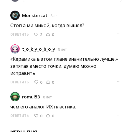
Monstercat
8 лет
Стоп а ми микс 2, когда вышел? 
···
2
0
ОТВЕТИТЬ
t_o_k_y_o_b_o_y
8 лет
«Керамика в этом плане значительно лучше,» 
запятая вместо точки, думаю можно
исправить
···
0
0
ОТВЕТИТЬ
romul53
8 лет
чем его аналог ИХ пластика. 
···
0
0
ОТВЕТИТЬ