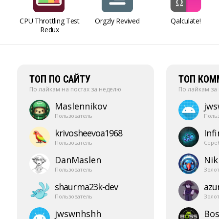
CPU Throttling Test
Orgzly Revived
Qalculate!
Redux
ТОП ПО САЙТУ
ТОП КОМ
По лайкам на постах за неделю
По лайкам за
Maslennikov
jw
Пользователь
Поль
krivosheevoa1968
Infi
Пользователь
Сере
DanMaslen
Nik
Пользователь
Золо
shaurma23k-​dev
azur
Пользователь
Золо
jwswnhshh
Bos