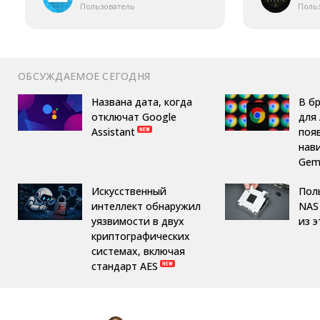
Пользователь
Поль
ОБСУЖДАЕМОЕ СЕГОДНЯ
Названа дата, когда
В б
отключат Google
для 
Assistant
поя
нав
Gemi
Искусственный
Пол
интеллект обнаружил
NAS 
уязвимости в двух
из 
криптографических
системах, включая
стандарт AES