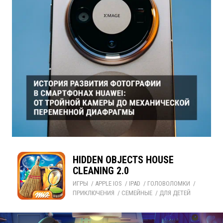
HIDDEN OBJECTS HOUSE
CLEANING 2.0
ИГРЫ
/ 
APPLE IOS
/ 
IPAD
/ 
ГОЛОВОЛОМКИ
/ 
ПРИКЛЮЧЕНИЯ
/ 
СЕМЕЙНЫЕ
/ 
ДЛЯ ДЕТЕЙ