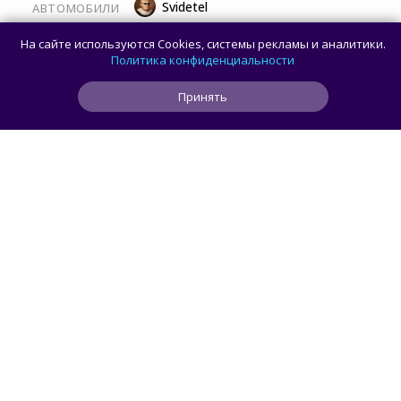
Svidetel
АВТОМОБИЛИ
В России стартовали продажи
На сайте используются Cookies, системы рекламы и аналитики.
гибридного TANK 400 «Техно
Политика конфиденциальности
Премиум» — цены и комплектации
Принять
1
1
0
7 ч
ЧИТАТЬ ДАЛЕЕ