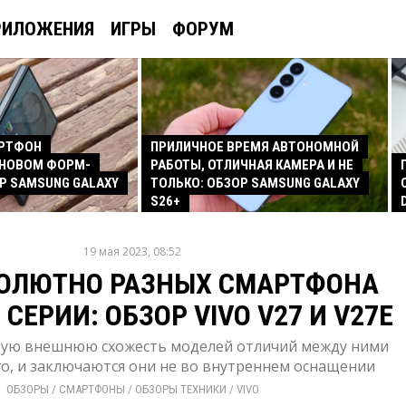
РИЛОЖЕНИЯ
ИГРЫ
ФОРУМ
АРТФОН
ПРИЛИЧНОЕ ВРЕМЯ АВТОНОМНОЙ
 НОВОМ ФОРМ-
РАБОТЫ, ОТЛИЧНАЯ КАМЕРА И НЕ
Р SAMSUNG GALAXY
ТОЛЬКО: ОБЗОР SAMSUNG GALAXY
S26+
19 мая 2023, 08:52
СОЛЮТНО РАЗНЫХ СМАРТФОНА
СЕРИИ: ОБЗОР VIVO V27 И V27E
щую внешнюю схожесть моделей отличий между ними
о, и заключаются они не во внутреннем оснащении
ОБЗОРЫ
/ 
СМАРТФОНЫ
/ 
ОБЗОРЫ ТЕХНИКИ
/ 
VIVO