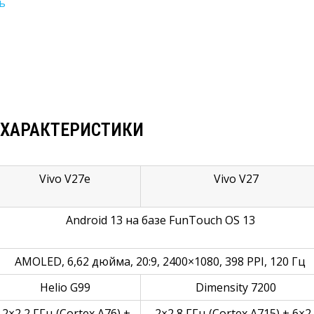
ь
 ХАРАКТЕРИСТИКИ
Vivo V27e
Vivo V27
Android 13 на базе FunTouch OS 13
AMOLED, 6,62 дюйма, 20:9, 2400×1080, 398 PPI, 120 Гц
Helio G99
Dimensity 7200
2×2,2 ГГц (Cortex A76) + 
2×2,8 ГГц (Cortex A715) + 6×2,