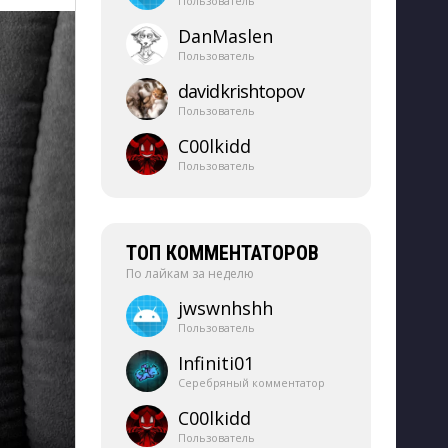
Пользователь
DanMaslen
Пользователь
davidkrishtopov
Пользователь
C00lkidd
Пользователь
ТОП КОММЕНТАТОРОВ
По лайкам за неделю
jwswnhshh
Пользователь
Infiniti01
Серебряный комментатор
C00lkidd
Пользователь