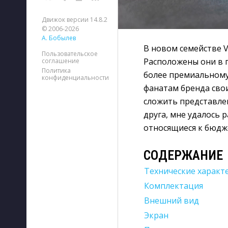
Движок версии 14.8.2
© 2006-2026
А. Бобылев
В новом семействе Vi
Пользовательское
Расположены они в 
соглашение
Политика
более премиальному
конфиденциальности
фанатам бренда свои
сложить представлен
друга, мне удалось р
относящиеся к бюдже
СОДЕРЖАНИЕ
Технические характ
Комплектация
Внешний вид
Экран