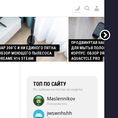
ПРОДВИНУТАЯ НАСАДКА
ПАР 200°C И НИ ЕДИНОГО ПЯТНА:
ДЛЯ МЫТЬЯ ПОЛОВ И СТ
ОБЗОР МОЮЩЕГО ПЫЛЕСОСА
КОРПУС: ОБЗОР DREAME Z
DREAME H16 STEAM
AQUACYCLE PRO
ТОП ПО САЙТУ
По лайкам на постах за неделю
Maslennikov
Пользователь
jwswnhshh