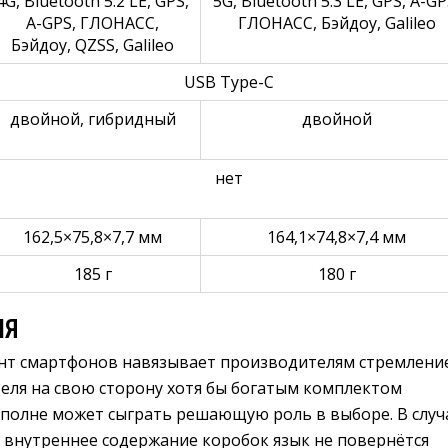
4G, Bluetooth 5.2 LE, GPS,
5G, Bluetooth 5.3 LE, GPS, A-GP
A-GPS, ГЛОНАСС,
ГЛОНАСС, Бэйдоу, Galileo
Бэйдоу, QZSS, Galileo
USB Type-C
двойной, гибридный
двойной
нет
162,5×75,8×7,7 мм
164,1×74,8×7,4 мм
185 г
180 г
ИЯ
нт смартфонов навязывает производителям стремлени
еля на свою сторону хотя бы богатым комплектом
вполне может сыграть решающую роль в выборе. В случ
V27 внутреннее содержание коробок язык не повернётся