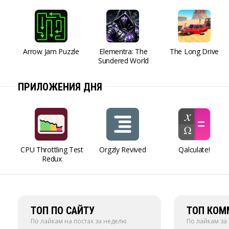
Arrow Jam Puzzle
Elementra: The
The Long Drive
Sundered World
ПРИЛОЖЕНИЯ ДНЯ
CPU Throttling Test
Orgzly Revived
Qalculate!
Redux
ТОП ПО САЙТУ
ТОП КОМ
По лайкам на постах за неделю
По лайкам за