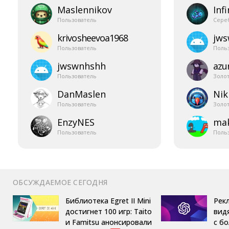
Maslennikov
Infi
Пользователь
Сере
krivosheevoa1968
jw
Пользователь
Поль
jwswnhshh
azur
Пользователь
Золо
DanMaslen
Nik
Пользователь
Золо
EnzyNES
mak
Пользователь
Поль
ОБСУЖДАЕМОЕ СЕГОДНЯ
Библиотека Egret II Mini
Рек
достигнет 100 игр: Taito
вид
и Famitsu анонсировали
с б