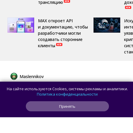
трансляцию
дох
MAX откроет API
Иск
и документацию, чтобы
инт
разработчики могли
уяз
создавать сторонние
кри
клиенты
сис
ста
Maslennikov
Сборная России выиграла 7 золотых
На сайте используются Cookies, системы рекламы и аналитики.
медалей из 8 на Международной
Политика конфиденциальности
олимпиаде по ИИ
Принять