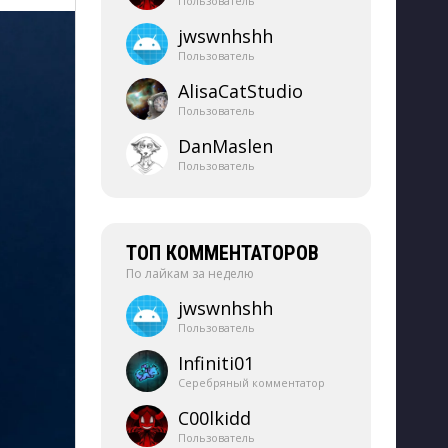
Пользователь
jwswnhshh
Пользователь
AlisaCatStudio
Пользователь
DanMaslen
Пользователь
ТОП КОММЕНТАТОРОВ
По лайкам за неделю
jwswnhshh
Пользователь
Infiniti01
Серебряный комментатор
C00lkidd
Пользователь