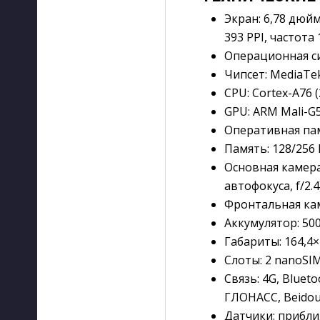
Экран: 6,78 дюй
393 PPI, частота 
Операционная сис
Чипсет: MediaTek
CPU: Cortex-A76 (2
GPU: ARM Mali-G
Оперативная памя
Память: 128/256 
Основная камера:
автофокуса, f/2.
Фронтальная каме
Аккумулятор: 500
Габариты: 164,4×
Слоты: 2 nanoSIM
Связь: 4G, Blueto
ГЛОНАСС, Beidou
Датчики: прибли