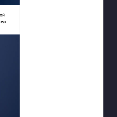
ией
вук