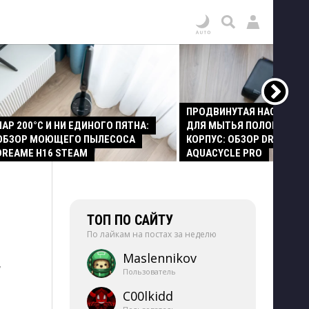
ПРОДВИНУТАЯ НАСАДКА
ПАР 200°C И НИ ЕДИНОГО ПЯТНА:
ДЛЯ МЫТЬЯ ПОЛОВ И СТ
ОБЗОР МОЮЩЕГО ПЫЛЕСОСА
КОРПУС: ОБЗОР DREAME Z
DREAME H16 STEAM
AQUACYCLE PRO
ТОП ПО САЙТУ
По лайкам на постах за неделю
Maslennikov
,
Пользователь
C00lkidd