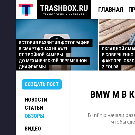
ГЛАВНАЯ
П
ИСТОРИЯ РАЗВИТИЯ ФОТОГРАФИИ
В СМАРТФОНАХ HUAWEI:
СКЛАДНОЙ СМ
ОТ ТРОЙНОЙ КАМЕРЫ
В СОВЕРШЕННО
ДО МЕХАНИЧЕСКОЙ ПЕРЕМЕННОЙ
ФАКТОРЕ: ОБЗО
ДИАФРАГМЫ
Z FOLD8
СОЗДАТЬ ПОСТ
BMW M В К
НОВОСТИ
СТАТЬИ
В Infinix начали р
ОБЗОРЫ
чтобы сд
ВИДЕО