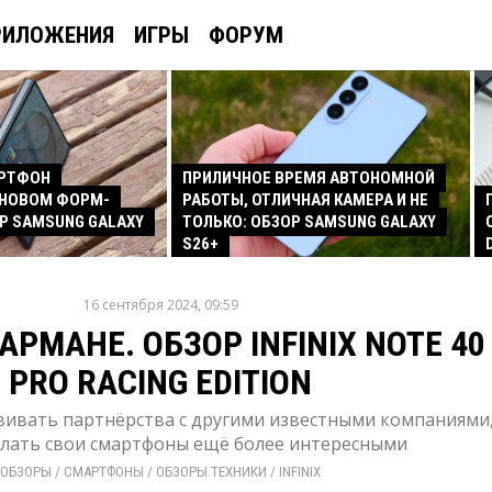
РИЛОЖЕНИЯ
ИГРЫ
ФОРУМ
АРТФОН
ПРИЛИЧНОЕ ВРЕМЯ АВТОНОМНОЙ
 НОВОМ ФОРМ-
РАБОТЫ, ОТЛИЧНАЯ КАМЕРА И НЕ
Р SAMSUNG GALAXY
ТОЛЬКО: ОБЗОР SAMSUNG GALAXY
S26+
16 сентября 2024, 09:59
АРМАНЕ. ОБЗОР INFINIX NOTE 40
PRO RACING EDITION
азвивать партнёрства с другими известными компаниями
елать свои смартфоны ещё более интересными
ОБЗОРЫ
/ 
СМАРТФОНЫ
/ 
ОБЗОРЫ ТЕХНИКИ
/ 
INFINIX