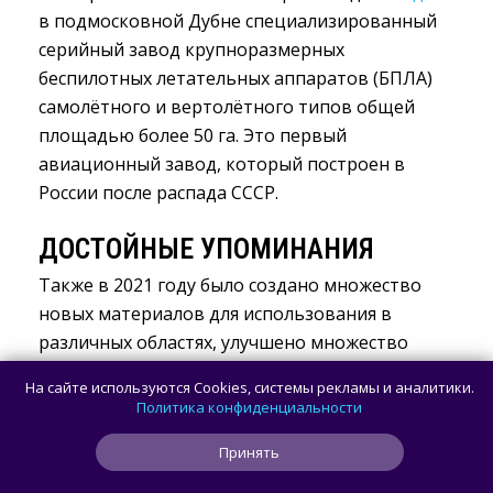
в подмосковной Дубне специализированный 
серийный завод крупноразмерных
беспилотных летательных аппаратов (БПЛА)
самолётного и вертолётного типов общей
площадью более 50 га. Это первый
авиационный завод, который построен в
России после распада СССР.
ДОСТОЙНЫЕ УПОМИНАНИЯ
Также в 2021 году было создано множество
новых материалов для использования в
различных областях, улучшено множество
существующих технологий. На
На сайте используются Cookies, системы рекламы и аналитики.
астрофизическом полигоне Иркутского
Политика конфиденциальности
государственного университета
завершили
Принять
строительство
пилотной гамма-обсерватории 
TAIGA. Она создана для решения задач в