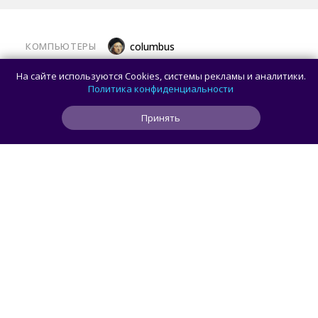
КОМПЬЮТЕРЫ
columbus
Какой ПК собрать в августе 2026 года:
На сайте используются Cookies, системы рекламы и аналитики.
лучшие игровые сборки от 59 100 рублей
Политика конфиденциальности
Принять