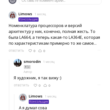
Оставьте комментарий...
Limows
1 месяц
Консольщик
Номенклатура процессоров и версий 
архитектур у них, конечно, полная жесть. То
была LA664, а теперь какая-то LA364E, которая
по характеристикам примерно то же самое…
···
0
0
ОТВЕТИТЬ
smorodin
1 месяц
🇷🇺
Автор
Я художник, я так вижу :) 
···
0
0
ОТВЕТИТЬ
Limows
1 месяц
Консольщик
А я думал сова 