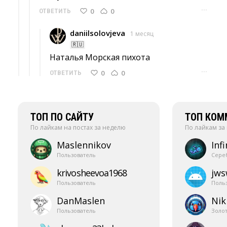
···
0
0
ОТВЕТИТЬ
daniilsolovjeva
1 месяц
🇷🇺
Наталья Морская пихота 
···
0
0
ОТВЕТИТЬ
ТОП ПО САЙТУ
ТОП КОМ
По лайкам на постах за неделю
По лайкам за
Maslennikov
Infi
Пользователь
Сере
krivosheevoa1968
jw
Пользователь
Поль
DanMaslen
Nik
Пользователь
Золо