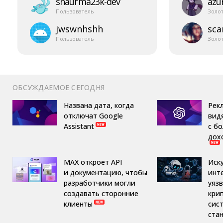
shaurma23k-​dev
azur
Пользователь
Золо
jwswnhshh
sca
Пользователь
Золо
ОБСУЖДАЕМОЕ СЕГОДНЯ
Названа дата, когда
Рек
отключат Google
вид
Assistant
с б
дох
MAX откроет API
Иск
и документацию, чтобы
инт
разработчики могли
уяз
создавать сторонние
кри
клиенты
сис
ста