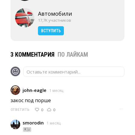
Автомобили
17,7K участников
ВСТУПИТЬ
3 КОММЕНТАРИЯ
ПО ЛАЙКАМ
Оставьте комментарий...
john-eagle
1 месяц
закос под порше 
···
0
0
ОТВЕТИТЬ
smorodin
1 месяц
🇷🇺