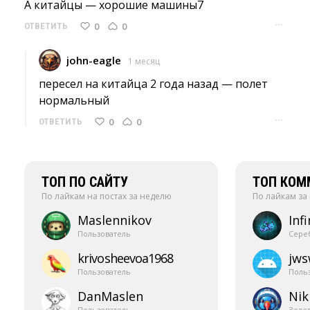
А китайцы — хорошие машины7 
···
0
0
ОТВЕТИТЬ
john-eagle
1 месяц
пересел на китайца 2 года назад — полет 
нормальный
···
0
0
ОТВЕТИТЬ
ТОП ПО САЙТУ
ТОП КОМ
По лайкам на постах за неделю
По лайкам за
Maslennikov
Infi
Пользователь
Сере
krivosheevoa1968
jw
Пользователь
Поль
DanMaslen
Nik
Пользователь
Золо