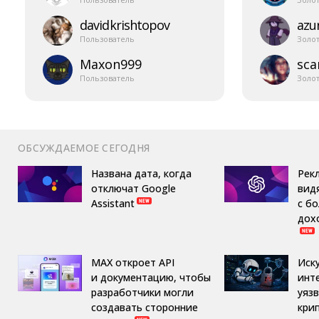
davidkrishtopov
azur
Пользователь
Золо
Maxon999
sca
Пользователь
Золо
ОБСУЖДАЕМОЕ СЕГОДНЯ
Названа дата, когда
Рек
отключат Google
вид
Assistant
с б
дох
MAX откроет API
Иск
и документацию, чтобы
инт
разработчики могли
уяз
создавать сторонние
кри