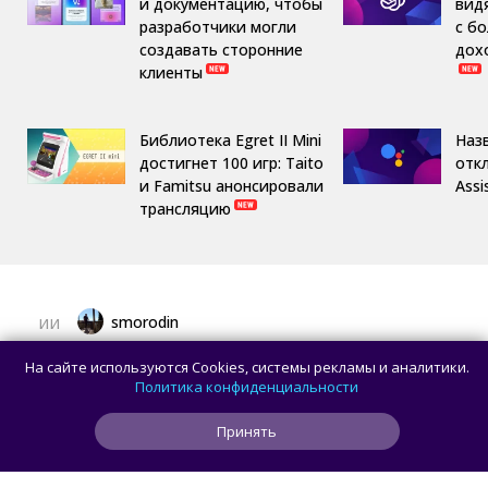
и документацию, чтобы
вид
разработчики могли
с б
создавать сторонние
дох
клиенты
Библиотека Egret II Mini
Назв
достигнет 100 игр: Taito
отк
и Famitsu анонсировали
Assi
трансляцию
smorodin
ИИ
OpenAI приостановила работу над ИИ-
На сайте используются Cookies, системы рекламы и аналитики.
моделью Astra: всё из-за превышения
Политика конфиденциальности
порога кибербезопасности
Принять