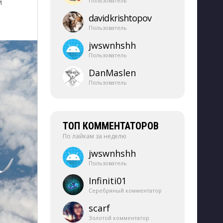
м
Пользователь
davidkrishtopov
Пользователь
jwswnhshh
Пользователь
DanMaslen
Пользователь
ТОП КОММЕНТАТОРОВ
По лайкам за неделю
jwswnhshh
Пользователь
Infiniti01
Серебряный комментатор
scarf
Золотой комментатор