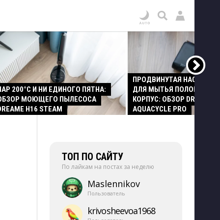
ПРОДВИНУТАЯ НАСАДКА
ПАР 200°C И НИ ЕДИНОГО ПЯТНА:
ДЛЯ МЫТЬЯ ПОЛОВ И СТ
ОБЗОР МОЮЩЕГО ПЫЛЕСОСА
КОРПУС: ОБЗОР DREAME Z
DREAME H16 STEAM
AQUACYCLE PRO
ТОП ПО САЙТУ
По лайкам на постах за неделю
Maslennikov
Пользователь
krivosheevoa1968