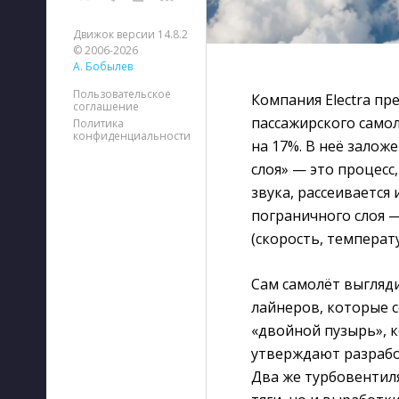
Движок версии 14.8.2
© 2006-2026
А. Бобылев
Пользовательское
Компания Electra п
соглашение
пассажирского самол
Политика
конфиденциальности
на 17%. В неё зало
слоя» — это процесс
звука, рассеивается
пограничного слоя —
(скорость, температ
Сам самолёт выгляд
лайнеров, которые с
«двойной пузырь», к
утверждают разрабо
Два же турбовентил