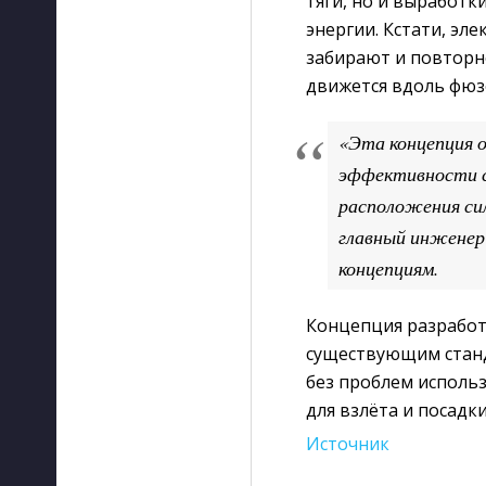
тяги, но и выработк
энергии. Кстати, эл
забирают и повторн
движется вдоль фюз
«Эта концепция о
эффективности с
расположения сил
главный инженер 
концепциям.
Концепция разработ
существующим станд
без проблем исполь
для взлёта и посадк
Источник