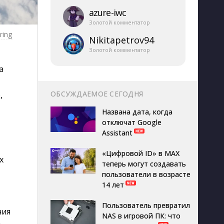
azure-​iwc
Золотой комментатор
ring
Nikitapetrov94
Золотой комментатор
а
ОБСУЖДАЕМОЕ СЕГОДНЯ
,
Названа дата, когда
отключат Google
Assistant
«Цифровой ID» в MAX
х
теперь могут создавать
пользователи в возрасте
14 лет
Пользователь превратил
ния
NAS в игровой ПК: что