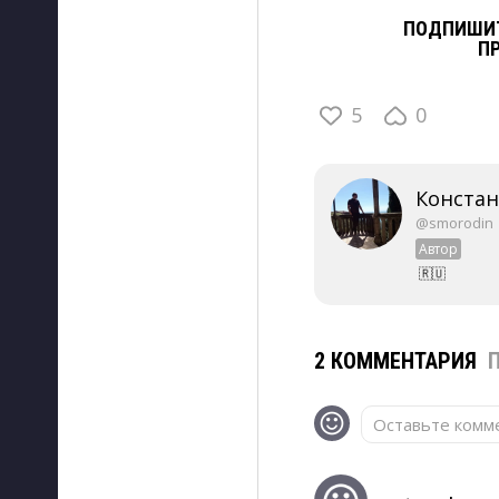
ПОДПИШИТ
П
5
0
Конста
@smorodin
Автор
🇷🇺
2 КОММЕНТАРИЯ
Оставьте комме