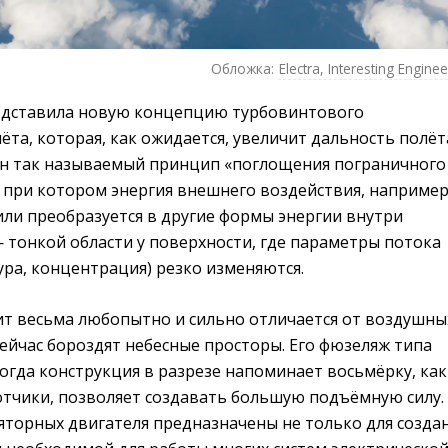
Обложка:
Electra, Interesting Enginee
редставила новую концепцию турбовинтового
ёта, которая, как ожидается, увеличит дальность полёт
жен так называемый принцип «поглощения пограничного
, при котором энергия внешнего воздействия, например
 или преобразуется в другие формы энергии внутри
 тонкой области у поверхности, где параметры потока
ура, концентрация) резко изменяются.
ит весьма любопытно и сильно отличается от воздушны
ейчас бороздят небесные просторы. Его фюзеляж типа
огда конструкция в разрезе напоминает восьмёрку, как
тчики, позволяет создавать большую подъёмную силу.
яторных двигателя предназначены не только для созда