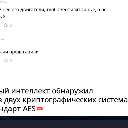
есяц
чнее его двигатели, турбовентиляторные, а не 
ые
0
яц
ссии представили 
0
ый интеллект обнаружил
в двух криптографических система
ндарт AES