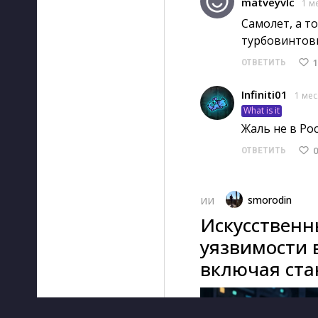
matveyvlc
1 м
Самолет, а то
турбовинтов
1
ОТВЕТИТЬ
Infiniti01
1 мес
What is it
Жаль не в Ро
0
ОТВЕТИТЬ
smorodin
ИИ
Искусственн
уязвимости 
включая ста