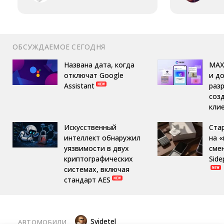
ОБСУЖДАЕМОЕ СЕГОДНЯ
Названа дата, когда
MAX
отключат Google
и д
Assistant
раз
соз
кли
Искусственный
Ста
интеллект обнаружил
на 
уязвимости в двух
сме
криптографических
Side
системах, включая
стандарт AES
Svidetel
АВТОМОБИЛИ