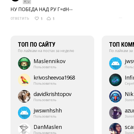
🇷🇺
НУ ПОБЕДА НАД РУ Г=dН-- 
···
1
1
ОТВЕТИТЬ
ТОП ПО САЙТУ
ТОП КОМ
По лайкам на постах за неделю
По лайкам за
Maslennikov
jw
Пользователь
Поль
krivosheevoa1968
Infi
Пользователь
Сере
davidkrishtopov
Nik
Пользователь
Золо
jwswnhshh
azur
Пользователь
Золо
DanMaslen
sca
Пользователь
Золо