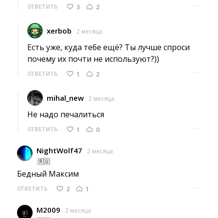
···
3
2
ОТВЕТИТЬ
xerbob
2 месяца
Есть уже, куда тебе ещё? Ты лучше спроси 
почему их почти не используют?))
···
1
2
ОТВЕТИТЬ
mihal_new
2 месяца
Не надо печалиться 
···
1
0
ОТВЕТИТЬ
NightWolf47
2 месяца
🇷🇺
Бедный Максим 
···
2
1
ОТВЕТИТЬ
M2009
2 месяца