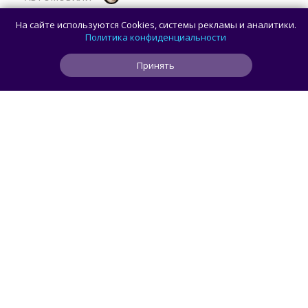
В России стартовали продажи
На сайте используются Cookies, системы рекламы и аналитики.
гибридного TANK 400 «Техно
Политика конфиденциальности
Премиум» — цены и комплектации
Принять
0
0
0
9 мин
ЧИТАТЬ ДАЛЕЕ