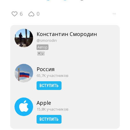
6
0
···
Константин Смородин
@smorodin
Автор
🇷🇺
Россия
65,7K участников
ВСТУПИТЬ
Apple
15,8K участников
ВСТУПИТЬ