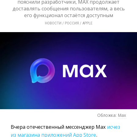
пояснили разработчики, MAX продолжает
доставлять сообщения пользователям, а весь
его функционал остаётся доступным
НОВОСТИ
/ 
РОССИЯ
/ 
APPLE
Обложка:
Max
Вчера отечественный мессенджер Max
исчез
из магазина приложений App Store
.