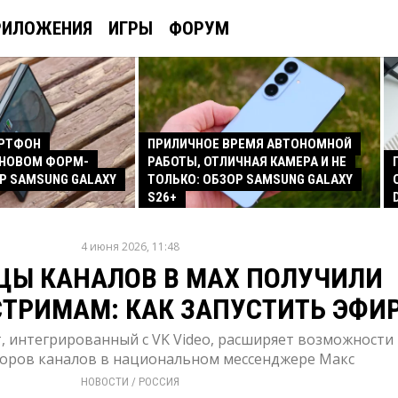
РИЛОЖЕНИЯ
ИГРЫ
ФОРУМ
АРТФОН
ПРИЛИЧНОЕ ВРЕМЯ АВТОНОМНОЙ
 НОВОМ ФОРМ-
РАБОТЫ, ОТЛИЧНАЯ КАМЕРА И НЕ
Р SAMSUNG GALAXY
ТОЛЬКО: ОБЗОР SAMSUNG GALAXY
S26+
4 июня 2026, 11:48
ЦЫ КАНАЛОВ В MAX ПОЛУЧИЛИ
СТРИМАМ: КАК ЗАПУСТИТЬ ЭФИ
 интегрированный с VK Video, расширяет возможности
оров каналов в национальном мессенджере Макс
НОВОСТИ
/ 
РОССИЯ