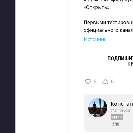
«Открыть».
Первыми тестировщи
официального канал
Источник
ПОДПИШИТ
П
6
6
Конста
@smorodin
Автор
🇷🇺