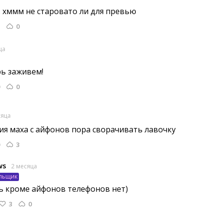
8. хммм не старовато ли для превью 
0
ца
ь заживем! 
0
сяца
ия маха с айфонов пора сворачивать лавочку 
3
ws
2 месяца
льщик
дь кроме айфонов телефонов нет) 
3
0