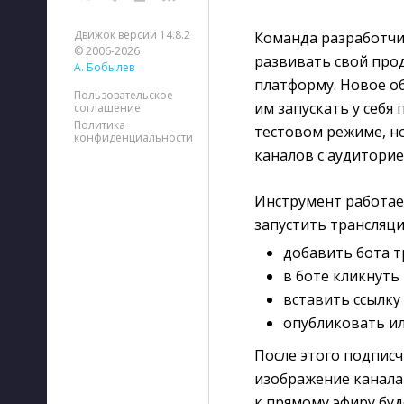
Движок версии 14.8.2
Команда разработч
© 2006-2026
развивать свой про
А. Бобылев
платформу. Новое о
Пользовательское
им запускать у себя
соглашение
Политика
тестовом режиме, н
конфиденциальности
каналов с аудиторие
Инструмент работае
запустить трансляц
добавить бота т
в боте кликнуть
вставить ссылку 
опубликовать ил
После этого подписч
изображение канала
к прямому эфиру бу