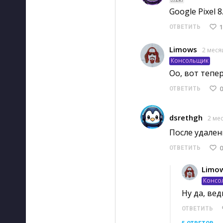
Google Pixel 
1
ОТВЕТИТЬ
Limows
2 меся
Консольщик
Оо, вот тепер
0
ОТВЕТИТЬ
dsrethgh
2 ме
После удален
0
ОТВЕТИТЬ
Limo
Консо
Ну да, ве
ОТВЕТИТЬ