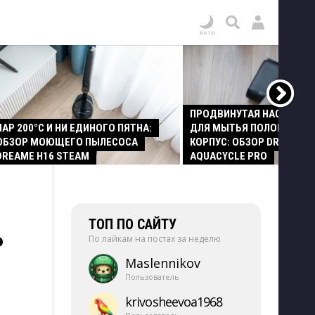
ПРОДВИНУТАЯ НАСАДКА
ПАР 200°C И НИ ЕДИНОГО ПЯТНА:
ДЛЯ МЫТЬЯ ПОЛОВ И СТ
ОБЗОР МОЮЩЕГО ПЫЛЕСОСА
КОРПУС: ОБЗОР DREAME Z
DREAME H16 STEAM
AQUACYCLE PRO
ТОП ПО САЙТУ
Р
По лайкам на постах за неделю
Maslennikov
Пользователь
krivosheevoa1968