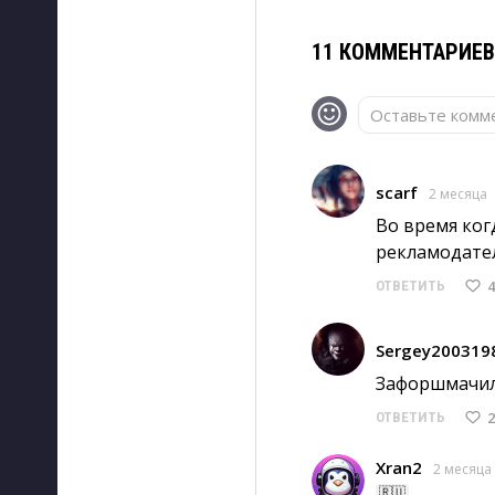
11 КОММЕНТАРИЕ
Оставьте комме
scarf
2 месяца
Во время ког
рекламодател
4
ОТВЕТИТЬ
Sergey200319
Зафоршмачили
2
ОТВЕТИТЬ
Xran2
2 месяца
🇷🇺