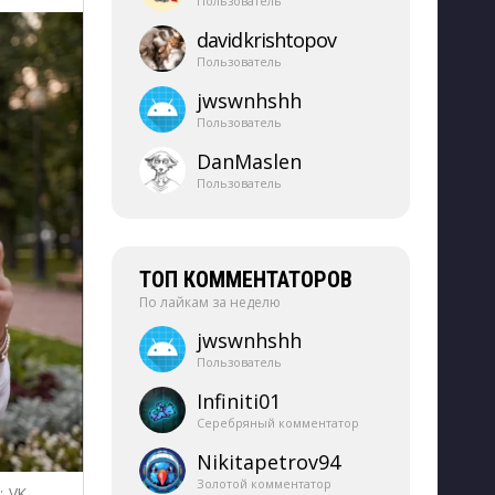
Пользователь
davidkrishtopov
Пользователь
jwswnhshh
Пользователь
DanMaslen
Пользователь
ТОП КОММЕНТАТОРОВ
По лайкам за неделю
jwswnhshh
Пользователь
Infiniti01
Серебряный комментатор
Nikitapetrov94
Золотой комментатор
:
VK