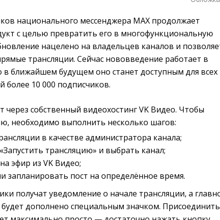
иков национального мессенджера MAX продолжает
дукт с целью превратить его в многофункциональную
бновление нацелено на владельцев каналов и позволяе
 прямые трансляции. Сейчас нововведение работает в
о в ближайшем будущем оно станет доступным для всех
й более 10 000 подписчиков.
т через собственный видеохостинг VK Видео. Чтобы
ию, необходимо выполнить несколько шагов:
рансляции в качестве администратора канала;
 «Запустить трансляцию» и выбрать канал;
на эфир из VK Видео;
и запланировать пост на определённое время.
ики получат уведомление о начале трансляции, а главн
 будет дополнено специальным значком. Присоединить
дет максимально просто — достаточно нажать кнопку