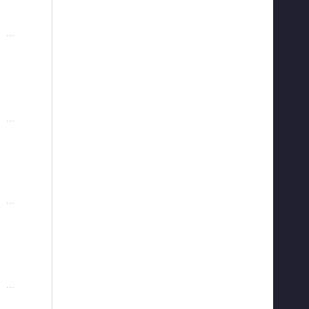
···
···
···
···