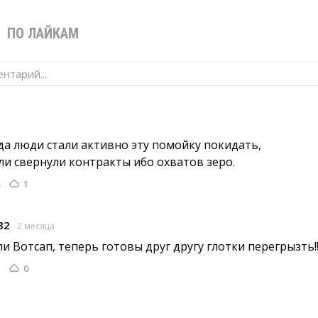
В
ПО ЛАЙКАМ
нтарий...
да люди стали активно эту помойку покидать, 
и свернули контракты ибо охватов зеро.
1
82
2 месяца
 Вотсап, теперь готовы друг другу глотки перегрызть!!!
0