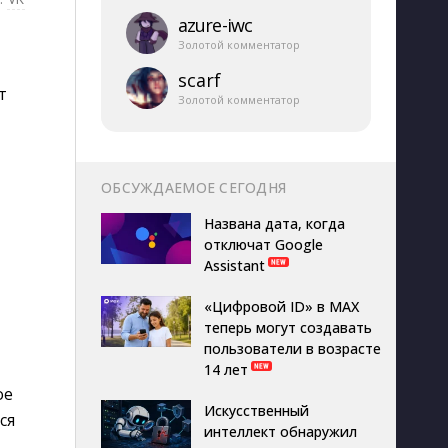
azure-​iwc
Золотой комментатор
scarf
т
Золотой комментатор
ОБСУЖДАЕМОЕ СЕГОДНЯ
Названа дата, когда
отключат Google
Assistant
«Цифровой ID» в MAX
теперь могут создавать
пользователи в возрасте
14 лет
ое
Искусственный
ся
интеллект обнаружил