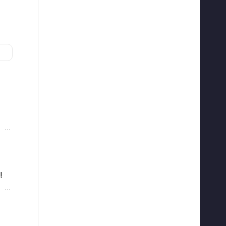
···
 
···