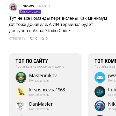
Limows
2 месяца
Консольщик
Тут не все команды перечислены. Как минимум 
cat тоже добавили. А ИИ терминал будет
доступен в Visual Studio Code?
···
0
0
ОТВЕТИТЬ
ТОП ПО САЙТУ
ТОП КОМ
По лайкам на постах за неделю
По лайкам за
Maslennikov
jw
Пользователь
Поль
krivosheevoa1968
Infi
Пользователь
Сере
DanMaslen
Nik
Пользователь
Золо