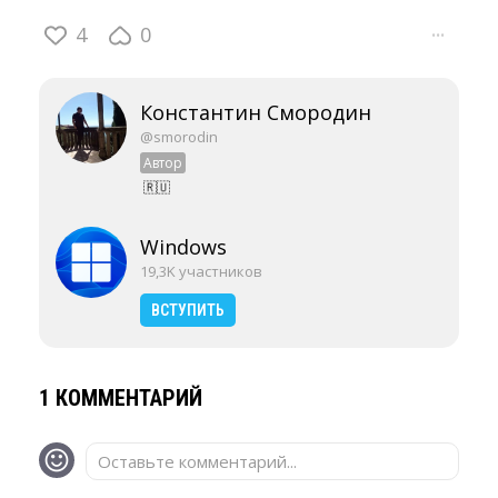
4
0
···
Константин Смородин
@smorodin
Автор
🇷🇺
Windows
19,3K участников
ВСТУПИТЬ
1 КОММЕНТАРИЙ
Оставьте комментарий...