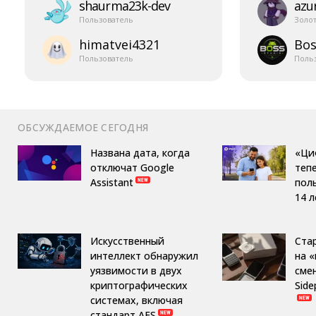
shaurma23k-​dev
azur
Пользователь
Золо
himatvei4321
Bos
Пользователь
Поль
ОБСУЖДАЕМОЕ СЕГОДНЯ
Названа дата, когда
«Ци
отключат Google
теп
Assistant
пол
14 л
Искусственный
Ста
интеллект обнаружил
на 
уязвимости в двух
сме
криптографических
Side
системах, включая
стандарт AES