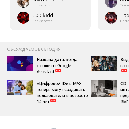
Пользователь
Золо
C00lkidd
Taq
Пользователь
Поль
ОБСУЖДАЕМОЕ СЕГОДНЯ
Названа дата, когда
Выд
отключат Google
в с
Assistant
«Цифровой ID» в MAX
CD-
теперь могут создавать
инте
пользователи в возрасте
пре
14 лет
RM1