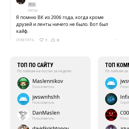
🇷🇺
Автор
Я помню ВК из 2006 года, когда кроме 
друзей и ленты ничего не было. Вот был
кайф.
···
1
0
ОТВЕТИТЬ
ТОП ПО САЙТУ
ТОП КОМ
По лайкам на постах за неделю
По лайкам за
Maslennikov
jw
Пользователь
Поль
jwswnhshh
Infi
Пользователь
Сере
DanMaslen
C00
Пользователь
Поль
davidkrishtopov
azur