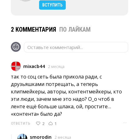
ВСТУПИТЬ
2 КОММЕНТАРИЯ
ПО ЛАЙКАМ
Оставьте комментарий...
mixacb44
2 месяца
так то соц сеть была прикола ради, с 
друзьяшками потрещать, а теперь
клипмейкеры, авторы, контентмейкеры, кто
эти люди, зачем мне это надо? О_о чтоб в
ленте ещё больше шлака, ой, простите…
«контента» было да?
···
2
1
ОТВЕТИТЬ
smorodin
2 месяца