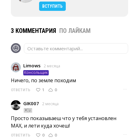
ВСТУПИТЬ
3 КОММЕНТАРИЯ
ПО ЛАЙКАМ
Оставьте комментарий...
Limows
2 месяца
Консольщик
Ничего, по земле походим 
···
1
0
ОТВЕТИТЬ
GIK007
2 месяца
🇷🇺
Просто показываеш что у тебя установлен 
MAX, и лети куда хочеш!
···
0
0
ОТВЕТИТЬ