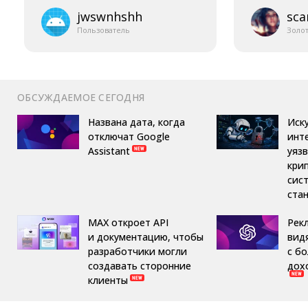
jwswnhshh
sca
Пользователь
Золо
ОБСУЖДАЕМОЕ СЕГОДНЯ
Названа дата, когда
Иск
отключат Google
инт
Assistant
уяз
кри
сис
ста
MAX откроет API
Рек
и документацию, чтобы
вид
разработчики могли
с б
создавать сторонние
дох
клиенты