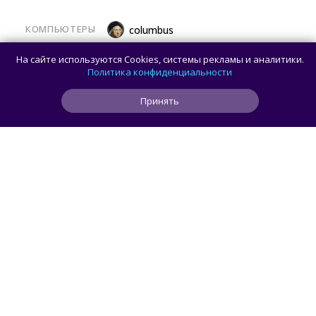
КОМПЬЮТЕРЫ
columbus
Какой ПК собрать в августе 2026 года:
На сайте используются Cookies, системы рекламы и аналитики.
лучшие игровые сборки от 59 100 рублей
Политика конфиденциальности
Принять