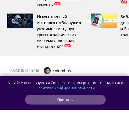
клиенты
Искусственный
Библ
интеллект обнаружил
дост
уязвимости в двух
и F
криптографических
тра
системах, включая
стандарт AES
КОМПЬЮТЕРЫ
columbus
Какой ПК собрать в августе 2026 года:
На сайте используются Cookies, системы рекламы и аналитики.
лучшие игровые сборки от 59 100 рублей
Политика конфиденциальности
Принять