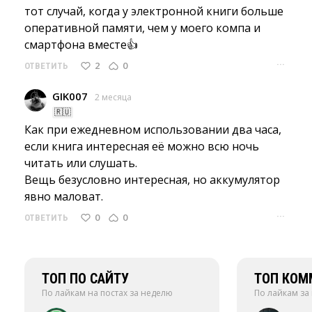
тот случай, когда у электронной книги больше 
оперативной памяти, чем у моего компа и
смартфона вместе👍
···
2
0
ОТВЕТИТЬ
GIK007
2 месяца
🇷🇺
Как при ежедневном использовании два часа, 
если книга интересная её можно всю ночь
читать или слушать.
Вещь безусловно интересная, но аккумулятор 
явно маловат.
···
0
0
ОТВЕТИТЬ
ТОП ПО САЙТУ
ТОП КОМ
По лайкам на постах за неделю
По лайкам за