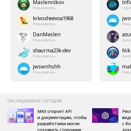
Maslennikov
Infi
Пользователь
Сере
krivosheevoa1968
jw
Пользователь
Поль
DanMaslen
azur
Пользователь
Золо
shaurma23k-​dev
Nik
Пользователь
Золо
jwswnhshh
mak
Пользователь
Поль
ОБСУЖДАЕМОЕ СЕГОДНЯ
MAX откроет API
Рек
и документацию, чтобы
вид
разработчики могли
с б
создавать сторонние
дох