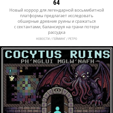
64
Новый хоррор для легендарной восьмибитной
платформы предлагает исследовать
обширные древние руины и сражаться
с сектантами, балансируя на грани потери
рассудка
НОВОСТИ
/ 
ГЕЙМИНГ
/ 
РЕТРО