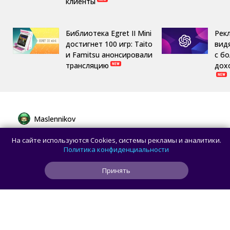
клиенты
Библиотека Egret II Mini
Рек
достигнет 100 игр: Taito
вид
и Famitsu анонсировали
с б
трансляцию
дох
Maslennikov
Сборная России выиграла 7 золотых
На сайте используются Cookies, системы рекламы и аналитики.
медалей из 8 на Международной
Политика конфиденциальности
олимпиаде по ИИ
Принять