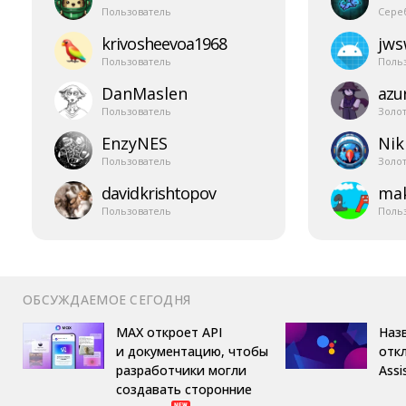
Пользователь
Сере
krivosheevoa1968
jw
Пользователь
Поль
DanMaslen
azur
Пользователь
Золо
EnzyNES
Nik
Пользователь
Золо
davidkrishtopov
mak
Пользователь
Поль
ОБСУЖДАЕМОЕ СЕГОДНЯ
MAX откроет API
Назв
и документацию, чтобы
отк
разработчики могли
Assi
создавать сторонние