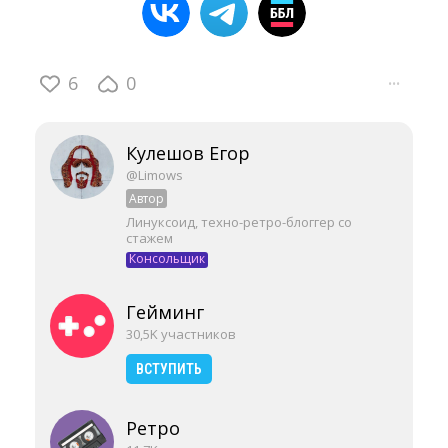
6
0
···
Кулешов Егор
@Limows
Автор
Линуксоид, техно-ретро-блоггер со
стажем
Консольщик
Гейминг
30,5K участников
ВСТУПИТЬ
Ретро