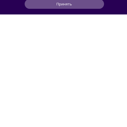
Принять
II Mini
0
0
0
1 ч
ЧИТАТЬ ДАЛЕЕ
Mendeleev
РОССИЯ
Новейшая космическая обсерватория
и шлифовка алмазами: главные