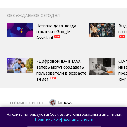
ОБСУЖДАЕМОЕ СЕГОДНЯ
Названа дата, когда
Выд
отключат Google
в с
Assistant
«Цифровой ID» в MAX
CD-
теперь могут создавать
инте
пользователи в возрасте
пре
14 лет
RM1
Limows
ГЕЙМИНГ
/ 
РЕТРО
Коллекционеры, готовьте кошельки: Taito
На сайте используются Cookies, системы рекламы и аналитики.
и Famitsu анонсировали трансляцию
Политика конфиденциальности
о расширении библиотеки аркадной Egret