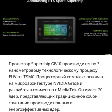
Процессор Superchip GB10 производится по 3-
нанометровому технологическому процессу
EUV от TSMC. Процессорный комплекс основан
на микроархитектуре NVIDIA Grace и
разработан совместно с MediaTek. Он имеет 20
ядер, представляющих традиционное собой
сочетание производительных и
энергоэффективных ядер.