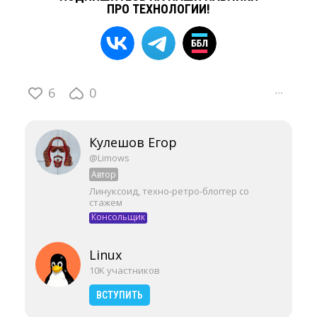
ПРО ТЕХНОЛОГИИ!
6
0
···
Кулешов Егор
@Limows
Автор
Линуксоид, техно-ретро-блоггер со
стажем
Консольщик
Linux
10K участников
ВСТУПИТЬ