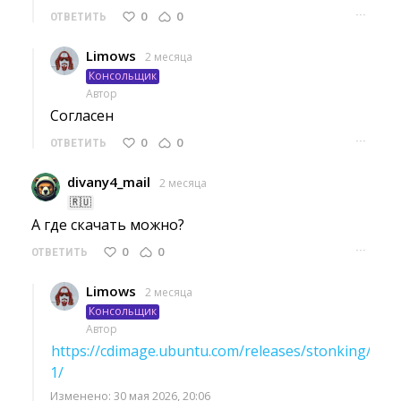
···
0
0
ОТВЕТИТЬ
Limows
2 месяца
Консольщик
Автор
Согласен 
···
0
0
ОТВЕТИТЬ
divany4_mail
2 месяца
🇷🇺
А где скачать можно? 
···
0
0
ОТВЕТИТЬ
Limows
2 месяца
Консольщик
Автор
https://cdimage.ubuntu.com/releases/stonking/sna
1/
Изменено: 30 мая 2026, 20:06