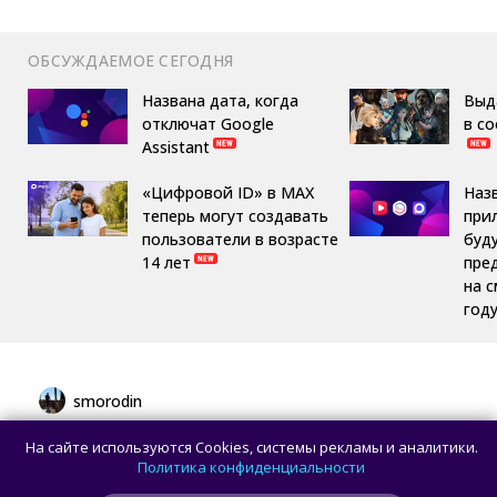
ОБСУЖДАЕМОЕ СЕГОДНЯ
Названа дата, когда
Выд
отключат Google
в с
Assistant
«Цифровой ID» в MAX
Наз
теперь могут создавать
при
пользователи в возрасте
буд
14 лет
пре
на 
год
smorodin
Первым устройством OpenAI станет
На сайте используются Cookies, системы рекламы и аналитики.
умная колонка в виде пончика —
Политика конфиденциальности
Bloomberg