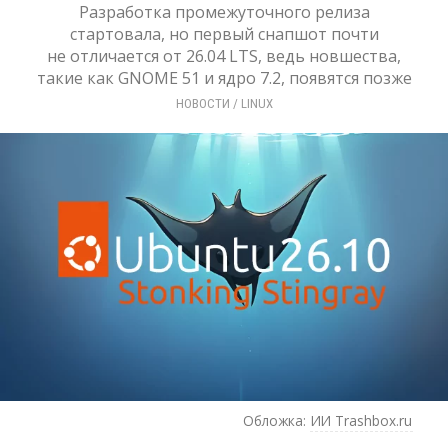
Разработка промежуточного релиза
стартовала, но первый снапшот почти
не отличается от 26.04 LTS, ведь новшества,
такие как GNOME 51 и ядро 7.2, появятся позже
НОВОСТИ
/ 
LINUX
Обложка:
ИИ Trashbox.ru