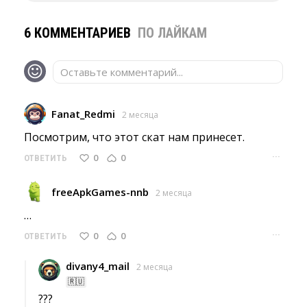
6 КОММЕНТАРИЕВ
ПО ЛАЙКАМ
Оставьте комментарий...
Fanat_Redmi
2 месяца
Посмотрим, что этот скат нам принесет. 
···
0
0
ОТВЕТИТЬ
freeApkGames-nnb
2 месяца
… 
···
0
0
ОТВЕТИТЬ
divany4_mail
2 месяца
🇷🇺
??? 