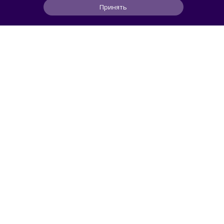
Принять
0
0
0
46 мин
ЧИТАТЬ ДАЛЕЕ
smorodin
ИИ
Создатель контента пожаловался, что
ИИ-модель Claude регулярно ленится и не
отрицает этого