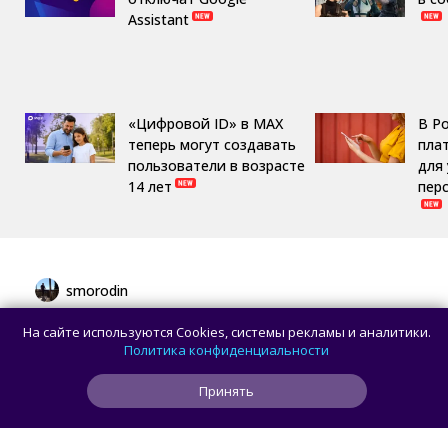
Assistant
«Цифровой ID» в MAX
В Р
теперь могут создавать
пла
пользователи в возрасте
для
14 лет
пер
smorodin
В браузере Chrome для Android и iOS
На сайте используются Cookies, системы рекламы и аналитики.
появилась новая панель навигации
Политика конфиденциальности
с кнопкой Gemini
Принять