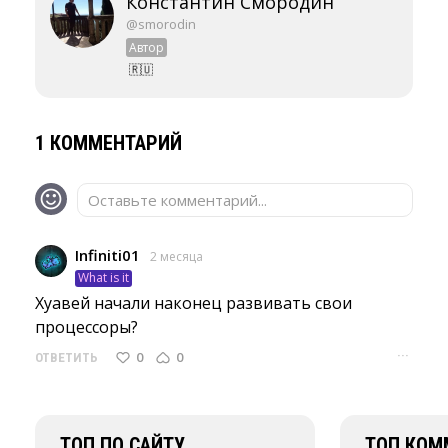
Константин Смородин
@smorodin
Автор
🇷🇺
1 КОММЕНТАРИЙ
Оставьте комментарий...
Infiniti01
2 месяца
What is it
Хуавей начали наконец развивать свои 
процессоры?
···
0
0
ОТВЕТИТЬ
ТОП ПО САЙТУ
ТОП КОМ