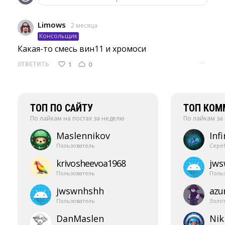
Limows
2 месяца
Консольщик
Какая-то смесь вин11 и хромоси 
···
1
0
ОТВЕТИТЬ
ТОП ПО САЙТУ
ТОП КОМ
По лайкам на постах за неделю
По лайкам за
Maslennikov
Infi
Пользователь
Сере
krivosheevoa1968
jw
Пользователь
Поль
jwswnhshh
azur
Пользователь
Золо
DanMaslen
Nik