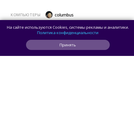
КОМПЬЮТЕРЫ
columbus
Какой ПК собрать в августе 2026 года:
На сайте используются Cookies, системы рекламы и аналитики.
лучшие игровые сборки от 59 100 рублей
Политика конфиденциальности
Принять