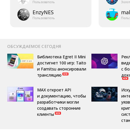
Пользователь
Золо
EnzyNES
mak
Пользователь
Поль
ОБСУЖДАЕМОЕ СЕГОДНЯ
Библиотека Egret II Mini
Рек
достигнет 100 игр: Taito
вид
и Famitsu анонсировали
с б
трансляцию
дох
MAX откроет API
Иск
и документацию, чтобы
инт
разработчики могли
уяз
создавать сторонние
кри
клиенты
сис
ста