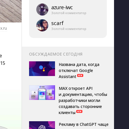
azure-​iwc
Золотой комментатор
scarf
x.ru
Золотой комментатор
I
ОБСУЖДАЕМОЕ СЕГОДНЯ
е
15
Названа дата, когда
отключат Google
Assistant
MAX откроет API
и документацию, чтобы
разработчики могли
создавать сторонние
клиенты
Рекламу в ChatGPT чаще