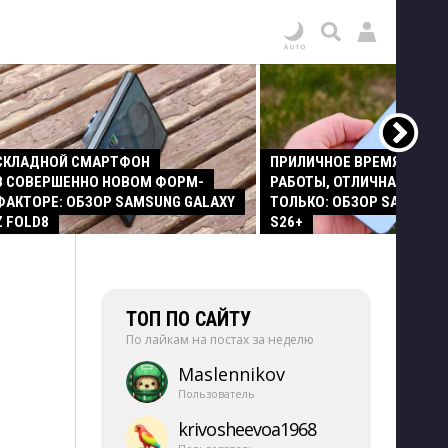
СКЛАДНОЙ СМАРТФОН
ПРИЛИЧНОЕ ВРЕМЯ АВТО
В СОВЕРШЕННО НОВОМ ФОРМ-
РАБОТЫ, ОТЛИЧНАЯ КАМЕР
ФАКТОРЕ: ОБЗОР SAMSUNG GALAXY
ТОЛЬКО: ОБЗОР SAMSUNG
Z FOLD8
S26+
ТОП ПО САЙТУ
По лайкам на постах за неделю
Maslennikov
Пользователь
krivosheevoa1968