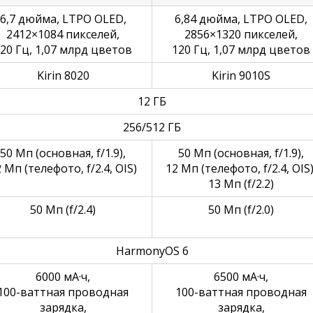
6,7 дюйма, LTPO OLED,
6,84 дюйма, LTPO OLED,
2412×1084 пикселей, 
2856×1320 пикселей,
20 Гц, 1,07 млрд цветов
120 Гц, 1,07 млрд цветов
Kirin 8020
Kirin 9010S
12 ГБ
256/512 ГБ
50 Мп (основная, f/1.9),
50 Мп (основная, f/1.9),
 Мп (телефото, f/2.4, OIS)
12 Мп (телефото, f/2.4, OIS)
13 Мп (f/2.2)
50 Мп (f/2.4)
50 Мп (f/2.0)
HarmonyOS 6
6000 мА·ч,
6500 мА·ч,
100-ваттная проводная 
100-ваттная проводная 
зарядка,
зарядка,