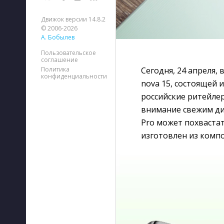
Движок версии 14.8.2
© 2006-2026
А. Бобылев
Пользовательское
соглашение
Сегодня, 24 апреля,
Политика
конфиденциальности
nova 15, состоящей 
российские ритейле
внимание свежим ди
Pro может похвастат
изготовлен из комп