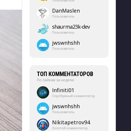
Пользователь
DanMaslen
Пользователь
shaurma23k-​dev
Пользователь
jwswnhshh
Пользователь
ТОП КОММЕНТАТОРОВ
По лайкам за неделю
Infiniti01
Серебряный комментатор
jwswnhshh
Пользователь
Nikitapetrov94
Золотой комментатор