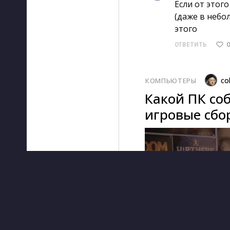
Если от этог
(даже в небо
этого
0
ОТВЕТИТЬ
co
КОМПЬЮТЕРЫ
Какой ПК соб
игровые сбор