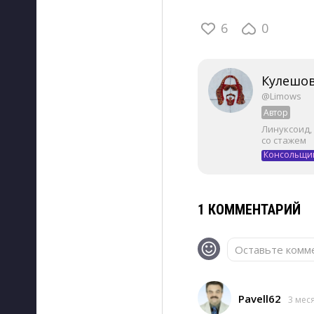
6
0
Кулешов
@Limows
Автор
Линуксоид,
со стажем
Консольщи
1 КОММЕНТАРИЙ
Оставьте комме
Pavell62
3 мес