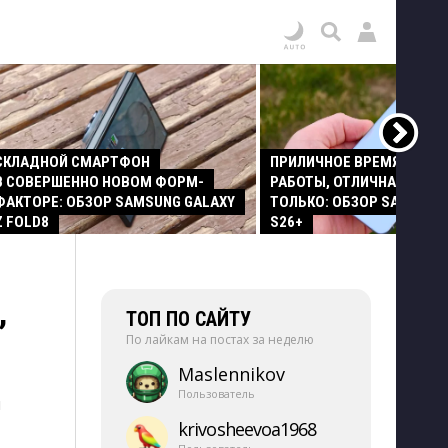
СКЛАДНОЙ СМАРТФОН
ПРИЛИЧНОЕ ВРЕМЯ АВТО
В СОВЕРШЕННО НОВОМ ФОРМ-
РАБОТЫ, ОТЛИЧНАЯ КАМЕР
ФАКТОРЕ: ОБЗОР SAMSUNG GALAXY
ТОЛЬКО: ОБЗОР SAMSUNG
Z FOLD8
S26+
,
ТОП ПО САЙТУ
По лайкам на постах за неделю
Maslennikov
Пользователь
м
krivosheevoa1968