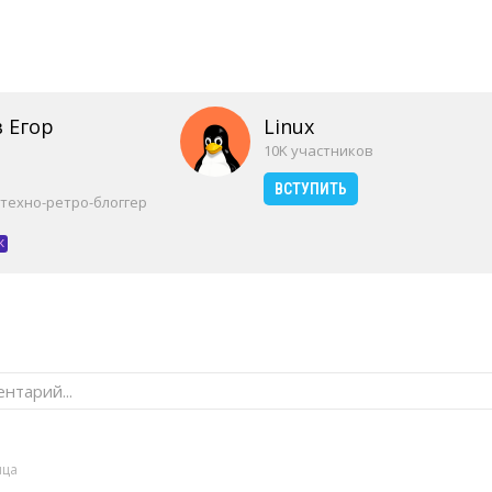
 Егор
Linux
10K участников
ВСТУПИТЬ
 техно-ретро-блоггер
к
нтарий...
яца