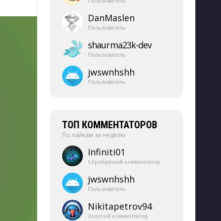
Пользователь
DanMaslen
Пользователь
shaurma23k-​dev
Пользователь
jwswnhshh
Пользователь
ТОП КОММЕНТАТОРОВ
По лайкам за неделю
Infiniti01
Серебряный комментатор
jwswnhshh
Пользователь
Nikitapetrov94
Золотой комментатор