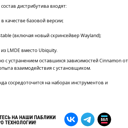
состав дистрибутива входят:
 в качестве базовой версии;
stable (включая новый скринсейвер Wayland);
из LMDE вместо Ubiquity.
но с устранением оставшихся зависимостей Cinnamon от
 опыта взаимодействия с установщиком.
да сосредоточится на наборах инструментов и
ЕСЬ НА НАШИ ПАБЛИКИ
РО ТЕХНОЛОГИИ!