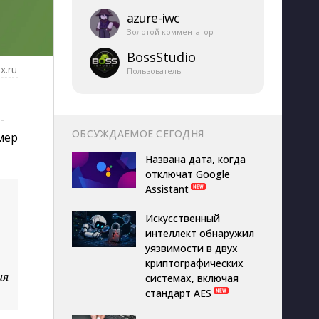
azure-​iwc
Золотой комментатор
BossStudio
x.ru
Пользователь
-
ОБСУЖДАЕМОЕ СЕГОДНЯ
мер
Названа дата, когда
отключат Google
Assistant
Искусственный
интеллект обнаружил
уязвимости в двух
криптографических
ия
системах, включая
стандарт AES