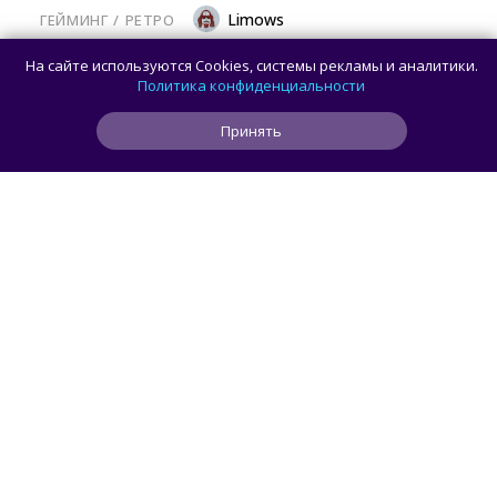
Limows
ГЕЙМИНГ
/ 
РЕТРО
Коллекционеры, готовьте кошельки: Taito
На сайте используются Cookies, системы рекламы и аналитики.
и Famitsu анонсировали трансляцию
Политика конфиденциальности
о расширении библиотеки аркадной Egret
Принять
II Mini
0
0
0
3 ч
ЧИТАТЬ ДАЛЕЕ