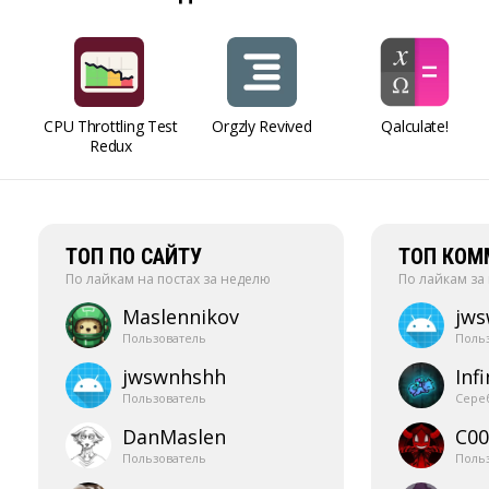
CPU Throttling Test
Orgzly Revived
Qalculate!
Redux
ТОП ПО САЙТУ
ТОП КОМ
По лайкам на постах за неделю
По лайкам за
Maslennikov
jw
Пользователь
Поль
jwswnhshh
Infi
Пользователь
Сере
DanMaslen
C00
Пользователь
Поль