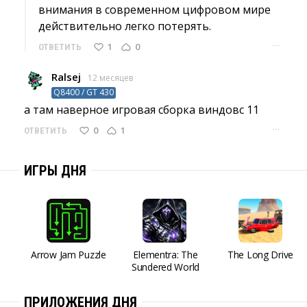
внимания в современном цифровом мире
действительно легко потерять.
···
1
0
ОТВЕТИТЬ
Ralsej
12 месяцев
Q8400 / GT 430
а там наверное игровая сборка виндовс 11 
···
0
1
ОТВЕТИТЬ
ИГРЫ ДНЯ
Arrow Jam Puzzle
Elementra: The
The Long Drive
Sundered World
ПРИЛОЖЕНИЯ ДНЯ