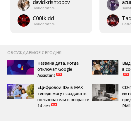
davidkrishtopov
azur
Пользователь
Золо
C00lkidd
Taq
Пользователь
Поль
ОБСУЖДАЕМОЕ СЕГОДНЯ
Названа дата, когда
Выд
отключат Google
в с
Assistant
«Цифровой ID» в MAX
CD-
теперь могут создавать
инте
пользователи в возрасте
пре
14 лет
RM1