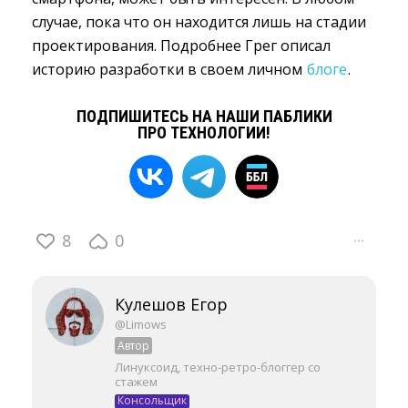
случае, пока что он находится лишь на стадии
проектирования. Подробнее Грег описал
историю разработки в своем личном
блоге
.
ПОДПИШИТЕСЬ НА НАШИ ПАБЛИКИ
ПРО ТЕХНОЛОГИИ!
8
0
···
Кулешов Егор
@Limows
Автор
Линуксоид, техно-ретро-блоггер со
стажем
Консольщик