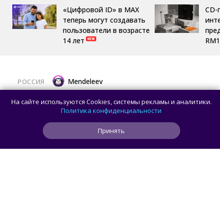
«Цифровой ID» в MAX
CD-
теперь могут создавать
инте
пользователи в возрасте
пре
14 лет
RM1
Mendeleev
РОССИЯ
Новейшая космическая обсерватория
На сайте используются Cookies, системы рекламы и аналитики.
и шлифовка алмазами: главные
Политика конфиденциальности
достижения российской науки
Принять