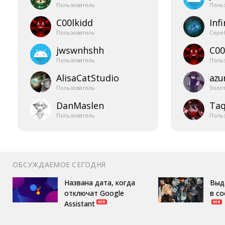
Пользователь
Поль
C00lkidd
Infi
Пользователь
Сере
jwswnhshh
C00
Пользователь
Поль
AlisaCatStudio
azur
Пользователь
Золо
DanMaslen
Taq
Пользователь
Поль
ОБСУЖДАЕМОЕ СЕГОДНЯ
Названа дата, когда
Выд
отключат Google
в с
Assistant