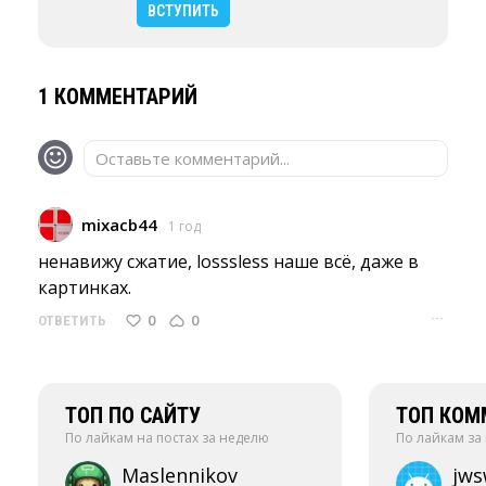
ВСТУПИТЬ
1 КОММЕНТАРИЙ
Оставьте комментарий...
mixacb44
1 год
ненавижу сжатие, losssless наше всё, даже в 
картинках.
···
0
0
ОТВЕТИТЬ
ТОП ПО САЙТУ
ТОП КОМ
По лайкам на постах за неделю
По лайкам за
Maslennikov
jw