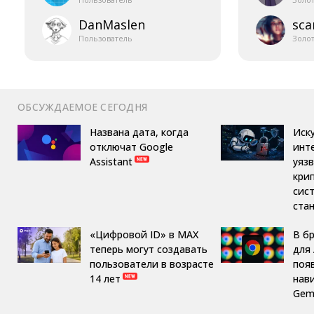
DanMaslen
sca
Пользователь
Золо
ОБСУЖДАЕМОЕ СЕГОДНЯ
Названа дата, когда
Иск
отключат Google
инт
Assistant
уяз
кри
сис
ста
«Цифровой ID» в MAX
В б
теперь могут создавать
для 
пользователи в возрасте
поя
14 лет
нав
Gemi