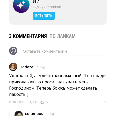
ИИ
17,9K участников
ВСТУПИТЬ
3 КОММЕНТАРИЯ
ПО ЛАЙКАМ
Оставьте комментарий...
Svidetel
1 год
Ужас какой, а если он злопамятный. Я вот ради 
прикола как-то просил называть меня
Господином. Теперь боюсь может сделать
пакость (
···
0
0
ОТВЕТИТЬ
columbus
1 год