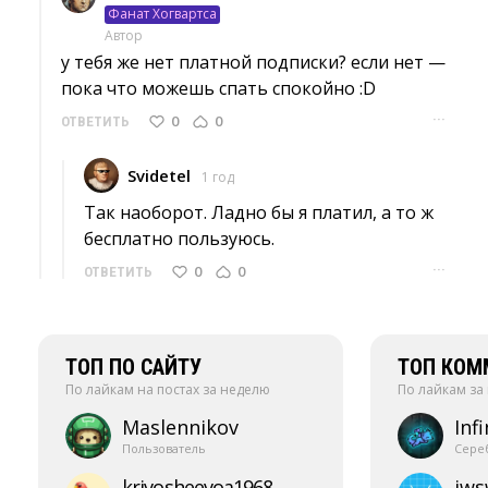
Фанат Хогвартса
Автор
у тебя же нет платной подписки? если нет — 
пока что можешь спать спокойно :D
···
0
0
ОТВЕТИТЬ
Svidetel
1 год
Так наоборот. Ладно бы я платил, а то ж 
бесплатно пользуюсь.
···
0
0
ОТВЕТИТЬ
ТОП ПО САЙТУ
ТОП КОМ
По лайкам на постах за неделю
По лайкам за
Maslennikov
Infi
Пользователь
Сере
krivosheevoa1968
jw