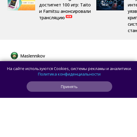
достигнет 100 игр: Taito
инт
и Famitsu анонсировали
уяз
трансляцию
кри
сис
ста
Maslennikov
Сборная России выиграла 7 золотых
На сайте используются Cookies, системы рекламы и аналитики.
медалей из 8 на Международной
Политика конфиденциальности
олимпиаде по ИИ
Принять