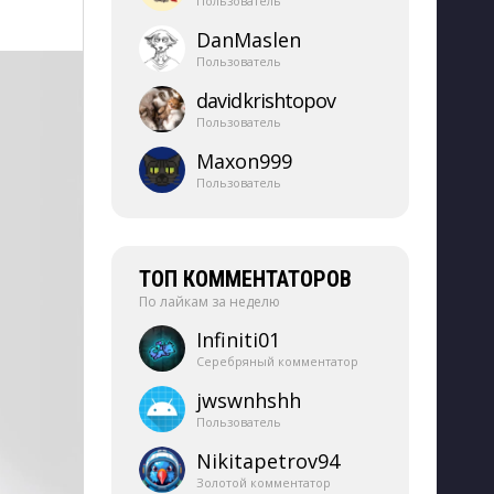
Пользователь
DanMaslen
Пользователь
davidkrishtopov
Пользователь
Maxon999
Пользователь
ТОП КОММЕНТАТОРОВ
По лайкам за неделю
Infiniti01
Серебряный комментатор
jwswnhshh
Пользователь
Nikitapetrov94
Золотой комментатор