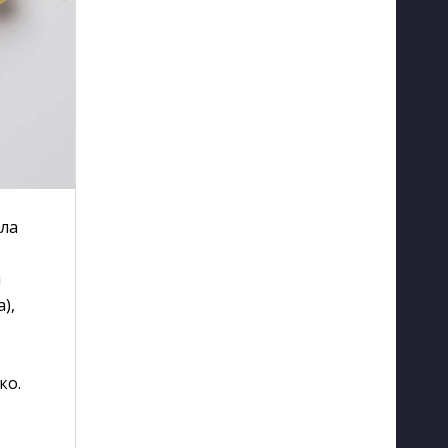
ила
й
),
ко.