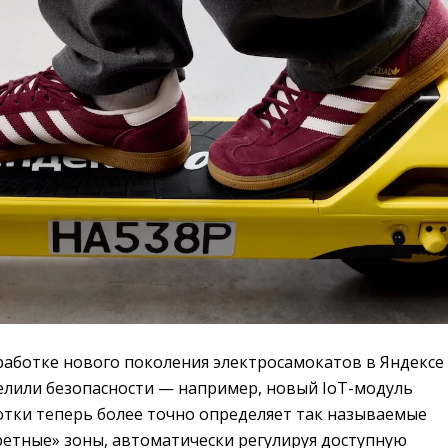
работке нового поколения электросамокатов в Яндексе
елили безопасности — например, новый IoT-модуль
отки теперь более точно определяет так называемые
ретные» зоны, автоматически регулируя доступную