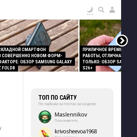
СКЛАДНОЙ СМАРТФОН
ПРИЛИЧНОЕ ВРЕМЯ АВТО
В СОВЕРШЕННО НОВОМ ФОРМ-
РАБОТЫ, ОТЛИЧНАЯ КАМЕР
ФАКТОРЕ: ОБЗОР SAMSUNG GALAXY
ТОЛЬКО: ОБЗОР SAMSUNG
Z FOLD8
S26+
ТОП ПО САЙТУ
По лайкам на постах за неделю
Maslennikov
Пользователь
у
krivosheevoa1968