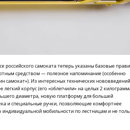
усе российского самоката теперь указаны базовые прав
ртным средством — полезное напоминание (особенно
ин самокат»). Из интересных технических нововведени
е лёгкий корпус (его «облегчили» на целых 2 килограмма
льшего диаметра, новую платформу для большей
ека и специальные ручки, позволяющие комфортнее
о индивидуальной мобильности по лестницам и не толь