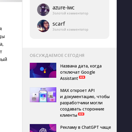
azure-​iwc
Золотой комментатор
scarf
я
Золотой комментатор
ды
а,
т
ОБСУЖДАЕМОЕ СЕГОДНЯ
ный
Названа дата, когда
отключат Google
Assistant
MAX откроет API
и документацию, чтобы
разработчики могли
создавать сторонние
клиенты
Рекламу в ChatGPT чаще