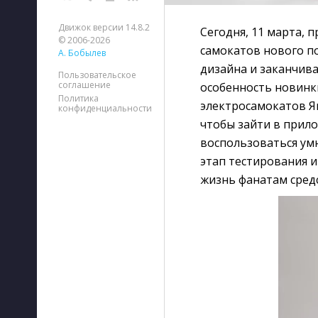
Движок версии 14.8.2
Сегодня, 11 марта, 
© 2006-2026
самокатов нового п
А. Бобылев
дизайна и заканчива
Пользовательское
соглашение
особенность новинки
Политика
электросамокатов Ян
конфиденциальности
чтобы зайти в прило
воспользоваться ум
этап тестирования 
жизнь фанатам сред