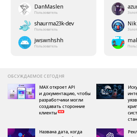
DanMaslen
azur
Пользователь
Золо
shaurma23k-​dev
Nik
Пользователь
Золо
jwswnhshh
mak
Пользователь
Поль
ОБСУЖДАЕМОЕ СЕГОДНЯ
MAX откроет API
Иск
и документацию, чтобы
инт
разработчики могли
уяз
создавать сторонние
кри
клиенты
сис
ста
Названа дата, когда
Рек