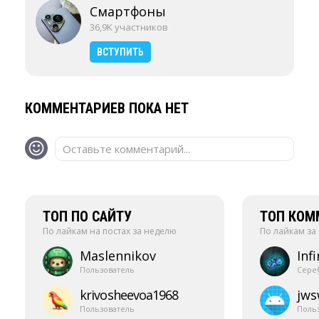
Смартфоны
36,9K участников
ВСТУПИТЬ
КОММЕНТАРИЕВ ПОКА НЕТ
Оставьте комментарий...
ТОП ПО САЙТУ
ТОП КОМ
По лайкам на постах за неделю
По лайкам за
Maslennikov
Infi
Пользователь
Сере
krivosheevoa1968
jw
Пользователь
Поль