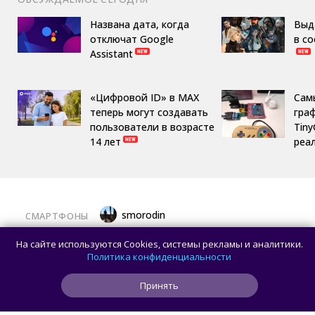
Названа дата, когда
Выд
отключат Google
в с
Assistant
«Цифровой ID» в MAX
Сам
теперь могут создавать
гра
пользователи в возрасте
Tin
14 лет
реа
smorodin
СМАРТФОНЫ
Представлен Sidephone — телефон со
На сайте используются Cookies, системы рекламы и аналитики.
сменными клавиатурами, который
Политика конфиденциальности
разработали два человека
Принять