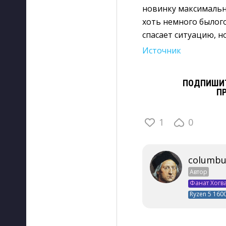
новинку максимальн
хоть немного былог
спасает ситуацию, н
Источник
ПОДПИШИТ
П
1
0
columbu
Автор
Фанат Хогв
Ryzen 5 1600