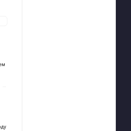
ем
···
оду