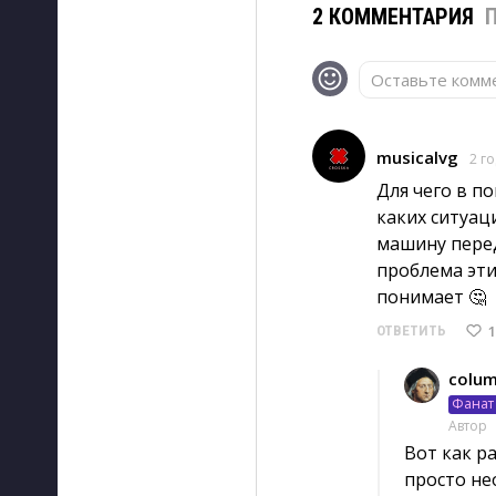
2 КОММЕНТАРИЯ
Оставьте комме
musicalvg
2 г
Для чего в п
каких ситуац
машину перед
проблема эти
понимает 🤔
1
ОТВЕТИТЬ
colu
Фанат 
Автор
Вот как р
просто нео