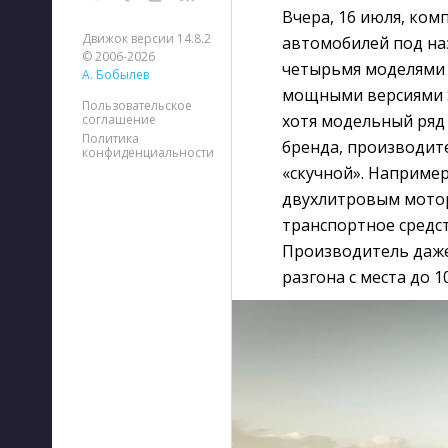
Вчера, 16 июля, ком
Движок версии 14.8.2
автомобилей под на
© 2006-2026
четырьмя моделями —
А. Бобылев
мощными версиями S5
Пользовательское
хотя модельный ряд
соглашение
Политика
бренда, производит
конфиденциальности
«скучной». Наприме
двухлитровым мотор
транспортное средс
Производитель даже
разгона с места до 1