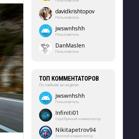
Пользователь
davidkrishtopov
Пользователь
jwswnhshh
Пользователь
DanMaslen
Пользователь
ТОП КОММЕНТАТОРОВ
По лайкам за неделю
jwswnhshh
Пользователь
Infiniti01
Серебряный комментатор
Nikitapetrov94
Золотой комментатор