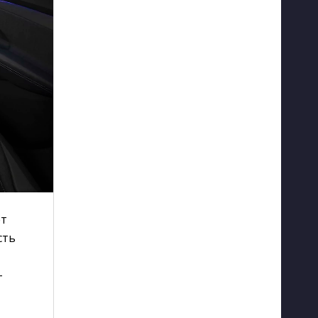
ет
сть
-