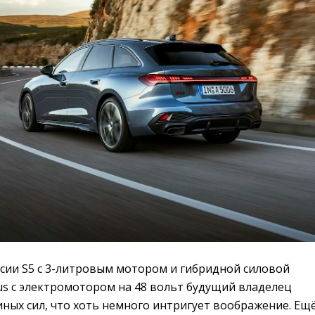
сии S5 с 3-литровым мотором и гибридной силовой
us с электромотором на 48 вольт будущий владелец
ных сил, что хоть немного интригует воображение. Ещ