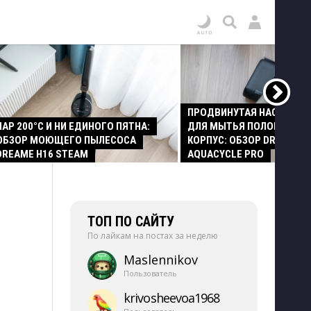
ПРОДВИНУТАЯ НАСАДКА
ПАР 200°C И НИ ЕДИНОГО ПЯТНА:
ДЛЯ МЫТЬЯ ПОЛОВ И СТ
ОБЗОР МОЮЩЕГО ПЫЛЕСОСА
КОРПУС: ОБЗОР DREAME Z
DREAME H16 STEAM
AQUACYCLE PRO
ТОП ПО САЙТУ
По лайкам на постах за неделю
Maslennikov
Пользователь
krivosheevoa1968