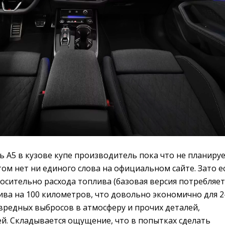
ь A5 в кузове купе производитель пока что не планиру
ом нет ни единого слова на официальном сайте. Зато е
осительно расхода топлива (базовая версия потребляет
лива на 100 километров, что довольно экономично для 2
вредных выбросов в атмосферу и прочих деталей,
ей. Складывается ощущение, что в попытках сделать