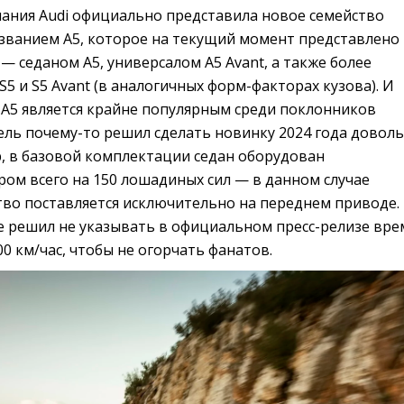
пания Audi официально представила новое семейство
званием A5, которое на текущий момент представлено
 седаном A5, универсалом A5 Avant, а также более
 и S5 Avant (в аналогичных форм-факторах кузова). И
 A5 является крайне популярным среди поклонников
ель почему-то решил сделать новинку 2024 года довол
р, в базовой комплектации седан оборудован
ом всего на 150 лошадиных сил — в данном случае
тво поставляется исключительно на переднем приводе.
 решил не указывать в официальном пресс-релизе вре
00 км/час, чтобы не огорчать фанатов.