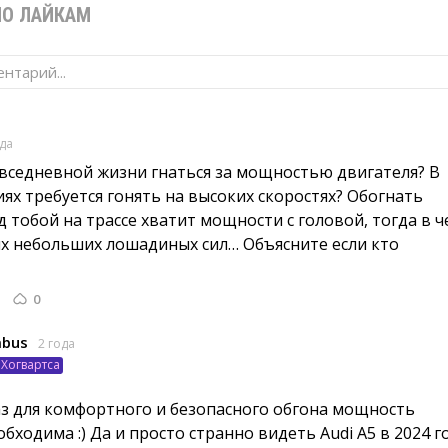
ПО ЛАЙКАМ
нтарий...
ода
овседневной жизни гнаться за мощностью двигателя? В 
иях требуется гонять на высоких скоростях? Обогнать
 тобой на трассе хватит мощности с головой, тогда в ч
х небольших лошадиных сил… Объясните если кто
0
mbus
2 года
Хогвартса
аз для комфортного и безопасного обгона мощность 
бходима :) Да и просто странно видеть Audi A5 в 2024 г