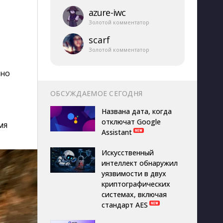
azure-​iwc
Золотой комментатор
scarf
Золотой комментатор
ьно
ОБСУЖДАЕМОЕ СЕГОДНЯ
Названа дата, когда
отключат Google
мя
Assistant
Искусственный
интеллект обнаружил
уязвимости в двух
криптографических
системах, включая
стандарт AES