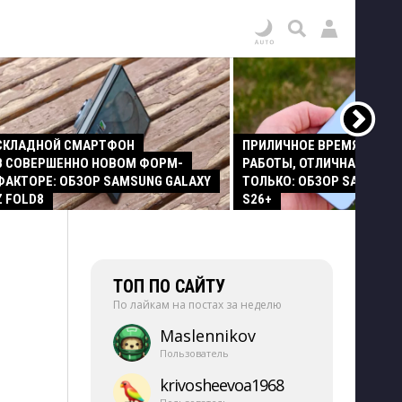
СКЛАДНОЙ СМАРТФОН
ПРИЛИЧНОЕ ВРЕМЯ АВТО
В СОВЕРШЕННО НОВОМ ФОРМ-
РАБОТЫ, ОТЛИЧНАЯ КАМЕР
ФАКТОРЕ: ОБЗОР SAMSUNG GALAXY
ТОЛЬКО: ОБЗОР SAMSUNG
Z FOLD8
S26+
ТОП ПО САЙТУ
По лайкам на постах за неделю
Maslennikov
Пользователь
krivosheevoa1968