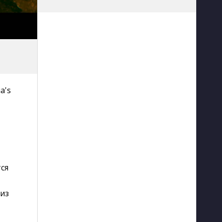
a's
ся
лиз