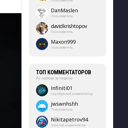
Пользователь
DanMaslen
Пользователь
davidkrishtopov
Пользователь
Maxon999
Пользователь
ТОП КОММЕНТАТОРОВ
По лайкам за неделю
Infiniti01
Серебряный комментатор
jwswnhshh
Пользователь
Nikitapetrov94
Золотой комментатор