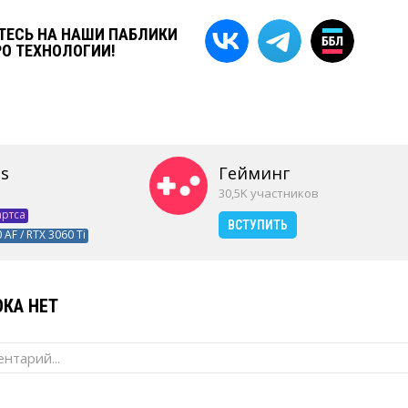
ЕСЬ НА НАШИ ПАБЛИКИ
РО ТЕХНОЛОГИИ!
s
Гейминг
30,5K участников
артса
ВСТУПИТЬ
 AF / RTX 3060 Ti
КА НЕТ
нтарий...