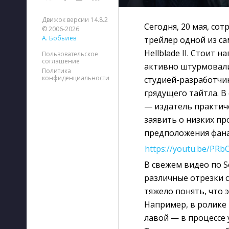
Движок версии 14.8.2
Сегодня, 20 мая, со
© 2006-2026
А. Бобылев
трейлер одной из са
Hellblade II. Стоит
Пользовательское
соглашение
активно штурмовали
Политика
конфиденциальности
студией-разработчи
грядущего тайтла. В
— издатель практич
заявить о низких пр
предположения фана
https://youtu.be/PR
В свежем видео по S
различные отрезки с
тяжело понять, что э
Например, в ролике 
лавой — в процессе 