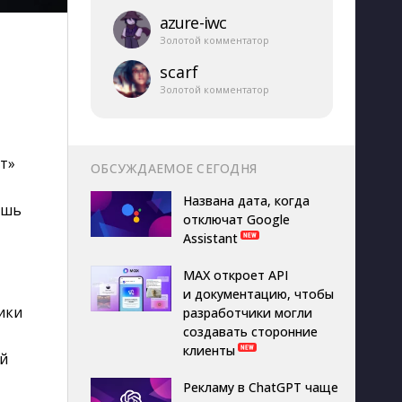
azure-​iwc
Золотой комментатор
scarf
Золотой комментатор
т
т»
ОБСУЖДАЕМОЕ СЕГОДНЯ
Названа дата, когда
ишь
отключат Google
Assistant
MAX откроет API
и документацию, чтобы
ики
разработчики могли
создавать сторонние
клиенты
ей
Рекламу в ChatGPT чаще