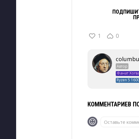
ПОДПИШИТ
П
1
0
columbu
Автор
Фанат Хогв
Ryzen 5 1600
КОММЕНТАРИЕВ ПО
Оставьте комме