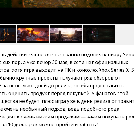
ль действительно очень странно подошёл к пиару Senu
 до сих пор, а уже вечер 20 мая, в сети нет официальных
ов, хотя игра выходит на ПК и консолях Xbox Series X|S
 Обычно крупные проекты получают ряд обзоров от
 за несколько дней до релиза, чтобы предоставить
ть оценить продукт перед покупкой. У фанатов этой
щества не будет, плюс игра уже в день релиза отправит
же очень необычный подход, ведь подобного рода
иводят к очень низким продажам — зачем покупать ре
и за 10 долларов можно пройти и забыть?