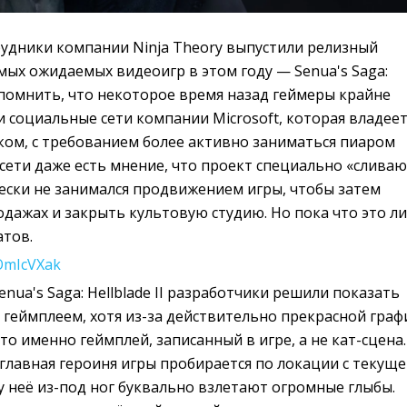
трудники компании Ninja Theory выпустили релизный
мых ожидаемых видеоигр в этом году — Senua's Saga:
 напомнить, что некоторое время назад геймеры крайне
 социальные сети компании Microsoft, которая владее
ком, с требованием более активно заниматься пиаром
 сети даже есть мнение, что проект специально «сливаю
ески не занимался продвижением игры, чтобы затем
одажах и закрыть культовую студию. Но пока что это л
тов.
bOmIcVXak
enua's Saga: Hellblade II разработчики решили показать
 геймплеем, хотя из-за действительно прекрасной граф
то именно геймплей, записанный в игре, а не кат-сцена.
главная героиня игры пробирается по локации с текущ
у неё из-под ног буквально взлетают огромные глыбы.