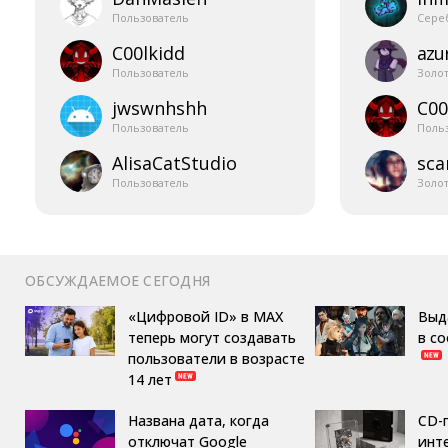
Пользователь
Сере
C00lkidd
azur
Пользователь
Золо
jwswnhshh
C00
Пользователь
Поль
AlisaCatStudio
sca
Пользователь
Золо
ОБСУЖДАЕМОЕ СЕГОДНЯ
«Цифровой ID» в MAX
Выд
теперь могут создавать
в с
пользователи в возрасте
14 лет
Названа дата, когда
CD-
отключат Google
инте