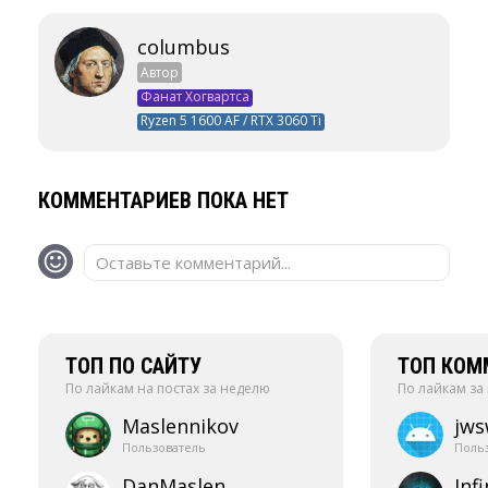
columbus
Автор
Фанат Хогвартса
Ryzen 5 1600 AF / RTX 3060 Ti
КОММЕНТАРИЕВ ПОКА НЕТ
Оставьте комментарий...
ТОП ПО САЙТУ
ТОП КОМ
По лайкам на постах за неделю
По лайкам за
Maslennikov
jw
Пользователь
Поль
DanMaslen
Infi