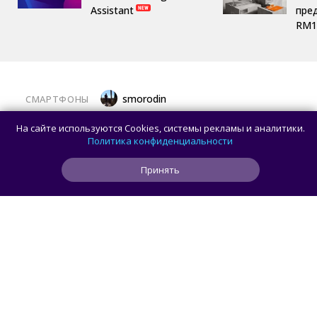
Assistant
пре
RM1
smorodin
СМАРТФОНЫ
Представлен Sidephone — телефон со
На сайте используются Cookies, системы рекламы и аналитики.
сменными клавиатурами, который
Политика конфиденциальности
разработали два человека
Принять