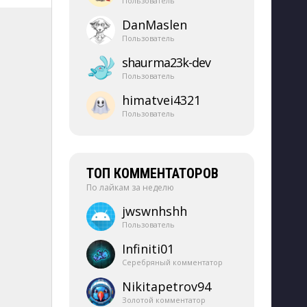
Пользователь
DanMaslen
Пользователь
shaurma23k-​dev
Пользователь
himatvei4321
Пользователь
ТОП КОММЕНТАТОРОВ
По лайкам за неделю
jwswnhshh
Пользователь
Infiniti01
Серебряный комментатор
Nikitapetrov94
Золотой комментатор