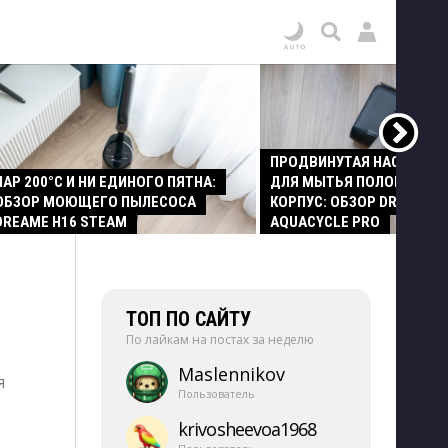
ПРОДВИНУТАЯ НАСАДКА
ПАР 200°C И НИ ЕДИНОГО ПЯТНА:
ДЛЯ МЫТЬЯ ПОЛОВ И СТ
ОБЗОР МОЮЩЕГО ПЫЛЕСОСА
КОРПУС: ОБЗОР DREAME Z
DREAME H16 STEAM
AQUACYCLE PRO
ТОП ПО САЙТУ
По лайкам на постах за неделю
Maslennikov
я
Пользователь
krivosheevoa1968