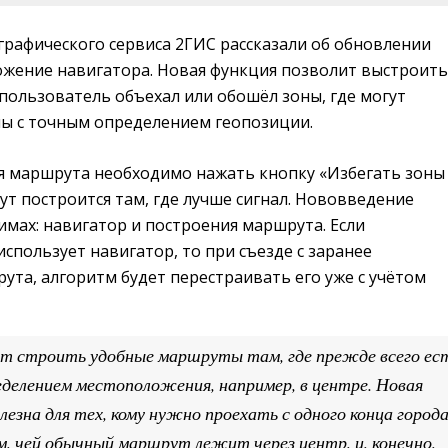
графического сервиса 2ГИС рассказали об обновлении
ожение навигатора. Новая функция позволит выстроить
пользователь объехал или обошёл зоны, где могут
ы с точным определением геопозиции.
я маршрута необходимо нажать кнопку «Избегать зоны 
т построится там, где лучше сигнал. Нововведение
имах: навигатор и построения маршрута. Если
спользует навигатор, то при съезде с заранее
та, алгоритм будет перестраивать его уже с учётом
 строить удобные маршруты там, где прежде всего ес
делением местоположения, например, в центре. Новая
лезна для тех, кому нужно проехать с одного конца город
ем, чей обычный маршрут лежит через центр, и, конечно,