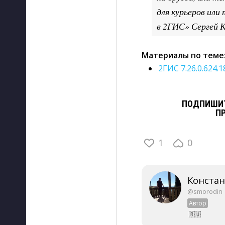
для курьеров или
в 2ГИС» Сергей К
Материалы по теме
2ГИС 7.26.0.624.1
ПОДПИШИТ
П
1
0
Конста
@smorodin
Автор
🇷🇺