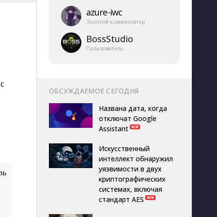
azure-​iwc
Золотой комментатор
BossStudio
Пользователь
с
ОБСУЖДАЕМОЕ СЕГОДНЯ
Названа дата, когда
отключат Google
Assistant
Искусственный
интеллект обнаружил
уязвимости в двух
ть
криптографических
системах, включая
а
стандарт AES