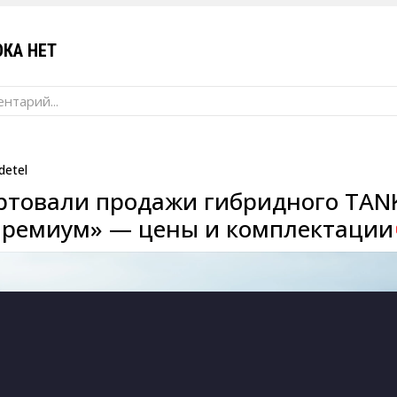
КА НЕТ
нтарий...
detel
артовали продажи гибридного TAN
Премиум» — цены и комплектации