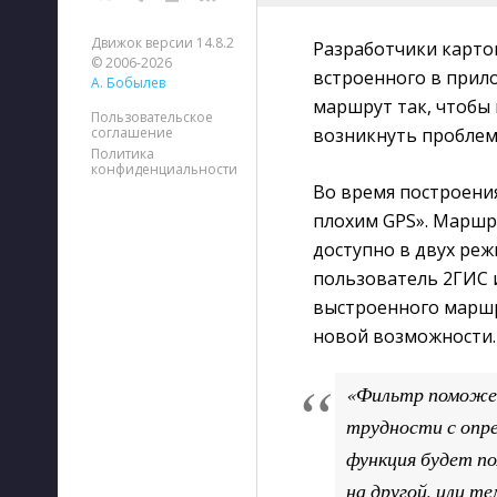
Движок версии 14.8.2
Разработчики карто
© 2006-2026
встроенного в прил
А. Бобылев
маршрут так, чтобы 
Пользовательское
соглашение
возникнуть проблем
Политика
конфиденциальности
Во время построени
плохим GPS». Маршру
доступно в двух реж
пользователь 2ГИС и
выстроенного маршру
новой возможности.
«Фильтр поможет
трудности с опре
функция будет по
на другой, или т