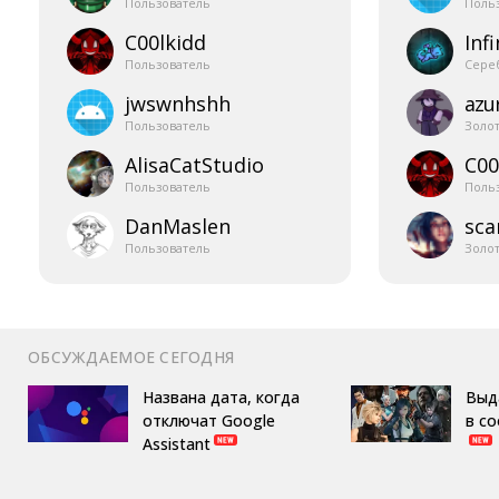
Пользователь
Поль
C00lkidd
Infi
Пользователь
Сере
jwswnhshh
azur
Пользователь
Золо
AlisaCatStudio
C00
Пользователь
Поль
DanMaslen
sca
Пользователь
Золо
ОБСУЖДАЕМОЕ СЕГОДНЯ
Названа дата, когда
Выд
отключат Google
в с
Assistant