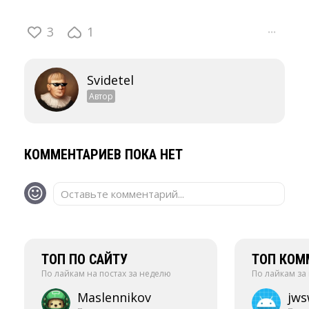
3
1
···
Svidetel
Автор
КОММЕНТАРИЕВ ПОКА НЕТ
Оставьте комментарий...
ТОП ПО САЙТУ
ТОП КОМ
По лайкам на постах за неделю
По лайкам за
Maslennikov
jw