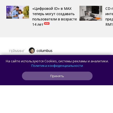
«Цифровой ID» в MAX
CD-
теперь могут создавать
инте
пользователи в возрасте
пре
14 лет
RM1
columbus
ГЕЙМИНГ
Хардкорная RPG, яркий файтинг
На сайте используются Cookies, системы рекламы и аналитики.
и немного рыбалки: лучшие игры августа
Политика конфиденциальности
для ПК
Принять