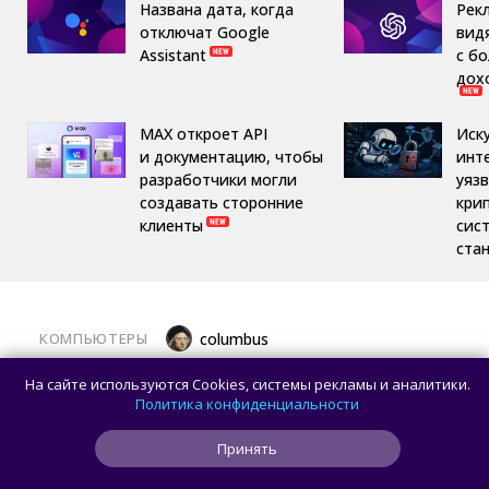
Названа дата, когда
Рек
отключат Google
вид
Assistant
с б
дох
MAX откроет API
Иск
и документацию, чтобы
инт
разработчики могли
уяз
создавать сторонние
кри
клиенты
сис
ста
КОМПЬЮТЕРЫ
columbus
Какой ПК собрать в августе 2026 года:
На сайте используются Cookies, системы рекламы и аналитики.
лучшие игровые сборки от 59 100 рублей
Политика конфиденциальности
Принять