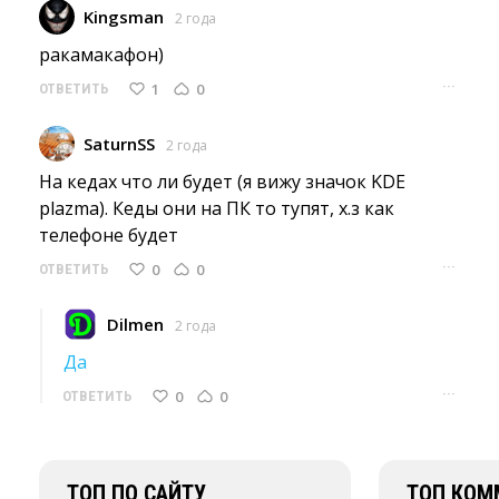
Kingsman
2 года
ракамакафон) 
···
1
0
ОТВЕТИТЬ
SaturnSS
2 года
На кедах что ли будет (я вижу значок KDE 
plazma). Кеды они на ПК то тупят, х.з как
телефоне будет
···
0
0
ОТВЕТИТЬ
Dilmen
2 года
Да
···
0
0
ОТВЕТИТЬ
ТОП ПО САЙТУ
ТОП КОМ