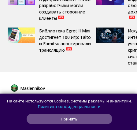
разработчики могли
с б
создавать сторонние
дох
клиенты
Библиотека Egret II Mini
Иск
достигнет 100 игр: Taito
инт
и Famitsu анонсировали
уяз
трансляцию
кри
сис
ста
Maslennikov
Сборная России выиграла 7 золотых
На сайте используются Cookies, системы рекламы и аналитики.
медалей из 8 на Международной
Политика конфиденциальности
олимпиаде по ИИ
Принять