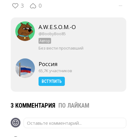
3
0
···
A.W.E.S.O.M.-O
@BoobyBoo85
Автор
Без вести проспавший
Россия
65,7K участников
ВСТУПИТЬ
3 КОММЕНТАРИЯ
ПО ЛАЙКАМ
Оставьте комментарий...