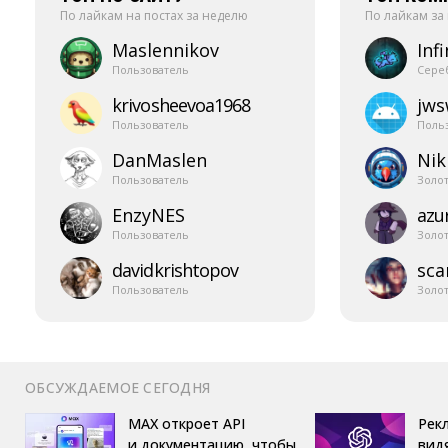
По лайкам на постах за неделю
По лайкам за
Maslennikov
Infi
Пользователь
Сере
krivosheevoa1968
jw
Пользователь
Поль
DanMaslen
Nik
Пользователь
Золо
EnzyNES
azur
Пользователь
Золо
davidkrishtopov
sca
Пользователь
Золо
ОБСУЖДАЕМОЕ СЕГОДНЯ
MAX откроет API
Рек
и документацию, чтобы
вид