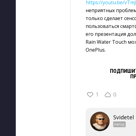
https://youtu.be/vT
неприятных проблем
только сделает сен
пользоваться смартф
его презентация дол
Rain Water Touch мо
OnePlus.
ПОДПИШИТ
П
1
0
Svidetel
Автор