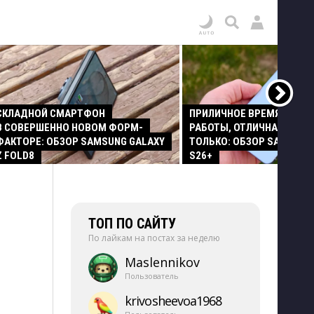
СКЛАДНОЙ СМАРТФОН
ПРИЛИЧНОЕ ВРЕМЯ АВТО
В СОВЕРШЕННО НОВОМ ФОРМ-
РАБОТЫ, ОТЛИЧНАЯ КАМЕР
ФАКТОРЕ: ОБЗОР SAMSUNG GALAXY
ТОЛЬКО: ОБЗОР SAMSUNG
Z FOLD8
S26+
ТОП ПО САЙТУ
По лайкам на постах за неделю
Maslennikov
Пользователь
krivosheevoa1968