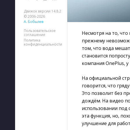
Движок версии 14.8.2
© 2006-2026
А. Бобылев
Пользовательское
Несмотря на то, что
соглашение
прежнему невозможн
Политика
конфиденциальности
том, что вода мешат
становится попрост
компания OnePlus, у
На официальной стр
говорится, что гряд
Это позволит без п
дождём. На видео пок
использовании под с
эта функция, но, по
улучшение для работ