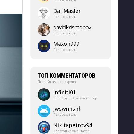
Пользователь
DanMaslen
Пользователь
davidkrishtopov
Пользователь
Maxon999
Пользователь
ТОП КОММЕНТАТОРОВ
По лайкам за неделю
Infiniti01
Серебряный комментатор
jwswnhshh
Пользователь
Nikitapetrov94
Золотой комментатор