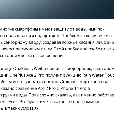
 многие смартфоны имеют защиту от воды, ими по-
о пользоваться под дождём. Проблема заключается в
ь сенсорному вводу, создавая ложные касания, либо эк
у невосприимчивым к ним. Этой проблемой озаботилась
 которой уже есть своё решение.
анице OnePlus в Weibo появился видеоролик, в которо
ущий OnePlus Ace 2 Pro получит функцию Rain Water Touc
роблем использовать сенсорный экран смартфона под
азано сравнение Ace 2 Pro с iPhone 14 Pro в
труями воды. Пока сложно сказать, как именно работа
хоже, Ace 2 Pro будет иметь какое-то программное
ы в таких условиях.