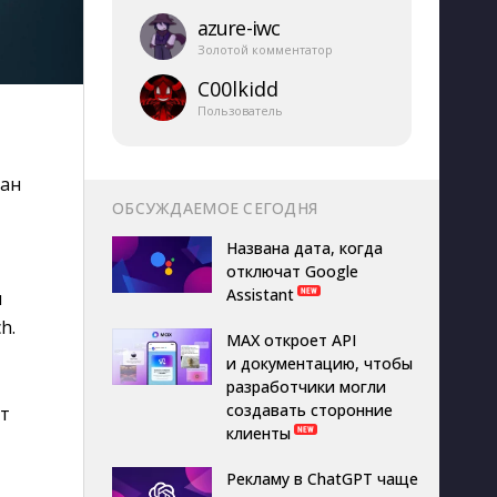
azure-​iwc
Золотой комментатор
C00lkidd
Пользователь
ран
ОБСУЖДАЕМОЕ СЕГОДНЯ
Названа дата, когда
отключат Google
Assistant
м
h.
MAX откроет API
и документацию, чтобы
разработчики могли
создавать сторонние
ет
клиенты
Рекламу в ChatGPT чаще