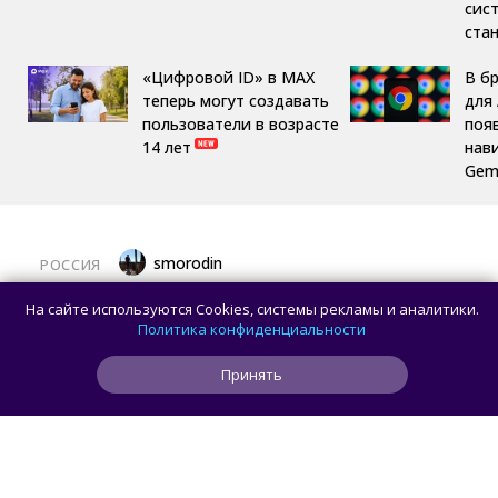
сис
ста
«Цифровой ID» в MAX
В б
теперь могут создавать
для 
пользователи в возрасте
поя
14 лет
нав
Gemi
smorodin
РОССИЯ
MAX откроет API и документацию, чтобы
На сайте используются Cookies, системы рекламы и аналитики.
разработчики могли создавать
Политика конфиденциальности
сторонние клиенты
Принять