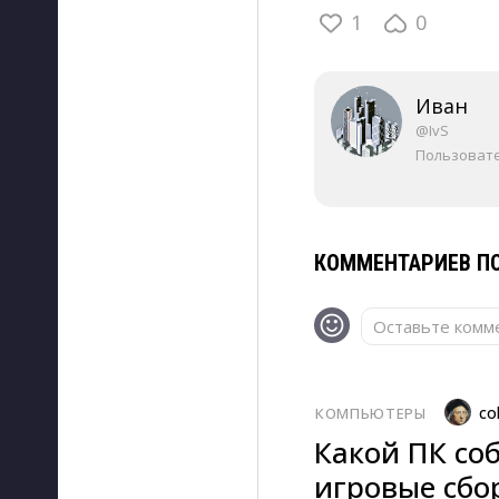
1
0
Иван
@IvS
Пользоват
КОММЕНТАРИЕВ ПО
Оставьте комме
co
КОМПЬЮТЕРЫ
Какой ПК соб
игровые сбор