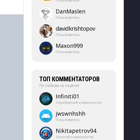
Пользователь
DanMaslen
Пользователь
davidkrishtopov
Пользователь
Maxon999
Пользователь
ТОП КОММЕНТАТОРОВ
По лайкам за неделю
Infiniti01
Серебряный комментатор
jwswnhshh
Пользователь
Nikitapetrov94
Золотой комментатор