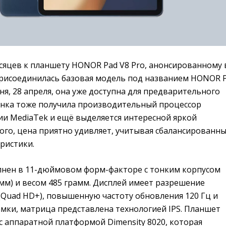
сяцев к планшету HONOR Pad V8 Pro, анонсированному 
 присоединилась базовая модель под названием HONOR 
дня, 28 апреля, она уже доступна для предварительного
винка тоже получила производительный процессор
ии MediaTek и ещё выделяется интересной яркой
ого, цена приятно удивляет, учитывая сбалансированн
ристики.
нен в 11-дюймовом форм-факторе с тонким корпусом
 мм) и весом 485 грамм. Дисплей имеет разрешение
(Quad HD+), повышенную частоту обновления 120 Гц и
мки, матрица представлена технологией IPS. Планшет
с аппаратной платформой Dimensity 8020, которая