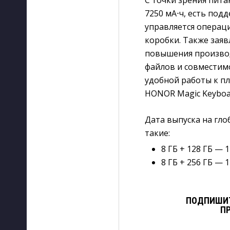
7250 мА⋅ч, есть под
управляется операци
коробки. Также зая
повышения производ
файлов и совместим
удобной работы к п
HONOR Magic Keyboar
Дата выпуска на гл
такие:
8 ГБ + 128 ГБ — 
8 ГБ + 256 ГБ — 
ПОДПИШИТ
П