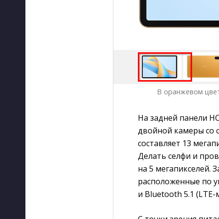
В оранжевом цвет
На задней панели H
двойной камеры со 
составляет 13 мегап
Делать селфи и про
на 5 мегапикселей. 
расположенные по уг
и Bluetooth 5.1 (LTE
С точки зрения пит