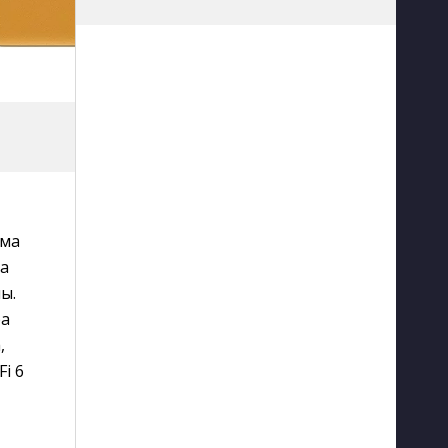
ема
а
ы.
ра
,
i 6