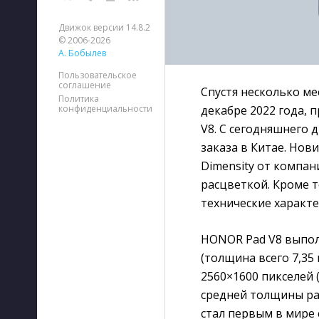
Движок версии 14.8.2
© 2006-2026
А. Бобылев
Пользовательское
соглашение
Спустя несколько ме
Политика
декабре 2022 года,
конфиденциальности
V8. С сегодняшнего 
заказа в Китае. Но
Dimensity от компан
расцветкой. Кроме т
технические характе
HONOR Pad V8 выпол
(толщина всего 7,35
2560×1600 пикселей 
средней толщины ра
стал первым в мире 