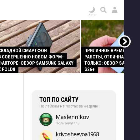
СКЛАДНОЙ СМАРТФОН
ПРИЛИЧНОЕ ВРЕМЯ АВТО
В СОВЕРШЕННО НОВОМ ФОРМ-
РАБОТЫ, ОТЛИЧНАЯ КАМЕР
ФАКТОРЕ: ОБЗОР SAMSUNG GALAXY
ТОЛЬКО: ОБЗОР SAMSUNG
Z FOLD8
S26+
1
ТОП ПО САЙТУ
По лайкам на постах за неделю
Maslennikov
Пользователь
krivosheevoa1968