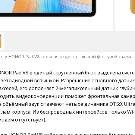
е у HONOR Pad V8 кожаная отделка с лёгкой фактурой сзади
ONOR Pad V8 в единый скруглённый блок выделена сист
светодиодной вспышкой. Разрешение основного датчик
икселей, его дополняет 2-мегапиксельный датчик глубин
водить видеоконференции поможет фронтальная каме
За объёмный звук отвечают четыре динамика DTS:X Ultra
лам корпуса. Из беспроводных интерфейсов только Wi-F
-модем отсутствует).
ания HONOR Pad V8 работает от аккумулятора ёмкостью