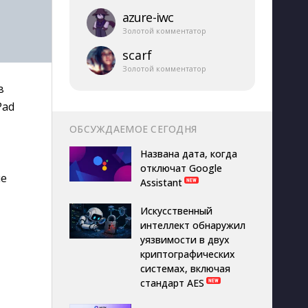
azure-​iwc
Золотой комментатор
scarf
Золотой комментатор
в
Pad
ОБСУЖДАЕМОЕ СЕГОДНЯ
Названа дата, когда
отключат Google
ые
Assistant
Искусственный
интеллект обнаружил
уязвимости в двух
криптографических
системах, включая
стандарт AES