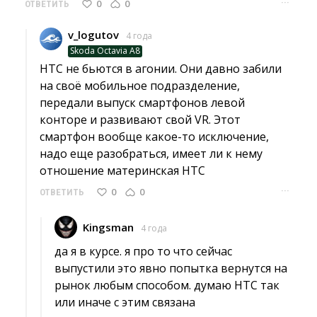
···
0
0
ОТВЕТИТЬ
v_logutov
4 года
Skoda Octavia A8
HTC не бьются в агонии. Они давно забили 
на своё мобильное подразделение,
передали выпуск смартфонов левой
конторе и развивают свой VR. Этот
смартфон вообще какое-то исключение,
надо еще разобраться, имеет ли к нему
отношение материнская HTC
···
0
0
ОТВЕТИТЬ
Kingsman
4 года
да я в курсе. я про то что сейчас 
выпустили это явно попытка вернутся на
рынок любым способом. думаю HTC так
или иначе с этим связана