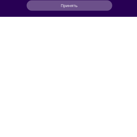
Принять
II Mini
1
0
0
9 ч
ЧИТАТЬ ДАЛЕЕ
Mendeleev
РОССИЯ
Новейшая космическая обсерватория
и шлифовка алмазами: главные