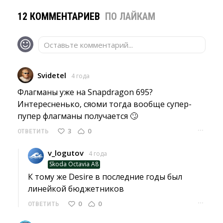
12 КОММЕНТАРИЕВ
ПО ЛАЙКАМ
Оставьте комментарий...
Svidetel
4 года
Флагманы уже на Snapdragon 695? 
Интересненько, сяоми тогда вообще супер-
пупер флагманы получается 🙄
···
3
0
ОТВЕТИТЬ
v_logutov
4 года
Skoda Octavia A8
К тому же Desire в последние годы был 
линейкой бюджетников
···
0
0
ОТВЕТИТЬ