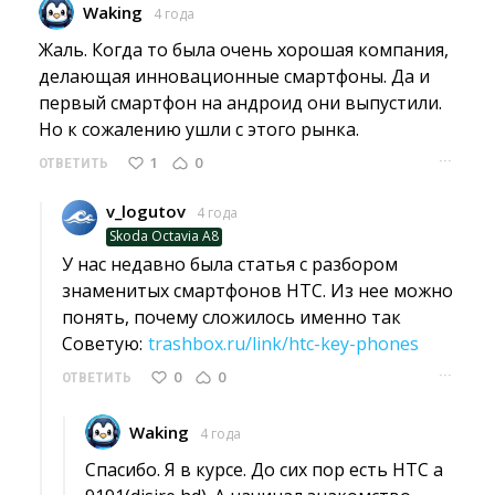
Waking
4 года
Жаль. Когда то была очень хорошая компания, 
делающая инновационные смартфоны. Да и
первый смартфон на андроид они выпустили.
Но к сожалению ушли с этого рынка.
···
1
0
ОТВЕТИТЬ
v_logutov
4 года
Skoda Octavia A8
У нас недавно была статья с разбором 
знаменитых смартфонов HTC. Из нее можно
понять, почему сложилось именно так
Советую: 
trashbox.ru/link/htc-key-phones
···
0
0
ОТВЕТИТЬ
Waking
4 года
Спасибо. Я в курсе. До сих пор есть HTC a 