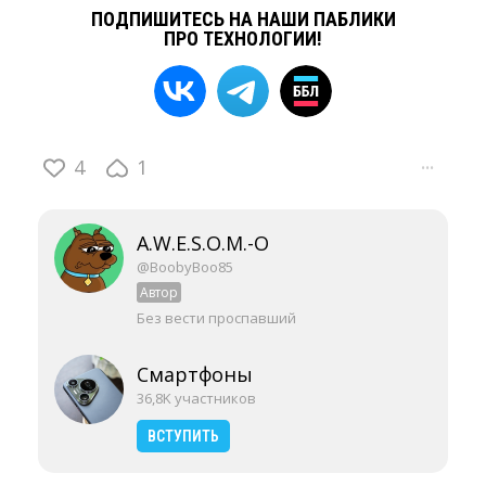
ПОДПИШИТЕСЬ НА НАШИ ПАБЛИКИ
ПРО ТЕХНОЛОГИИ!
4
1
···
A.W.E.S.O.M.-O
@BoobyBoo85
Автор
Без вести проспавший
Смартфоны
36,8K участников
ВСТУПИТЬ