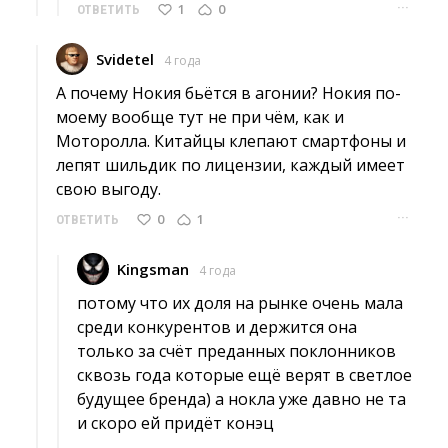
···
1
0
ОТВЕТИТЬ
Svidetel
4 года
А почему Нокия бьётся в агонии? Нокия по-
моему вообще тут не при чём, как и
Моторолла. Китайцы клепают смартфоны и
лепят шильдик по лицензии, каждый имеет
свою выгоду.
···
0
1
ОТВЕТИТЬ
Kingsman
4 года
потому что их доля на рынке очень мала 
среди конкурентов и держится она
только за счёт преданных поклонников
сквозь года которые ещё верят в светлое
будущее бренда) а нокла уже давно не та
и скоро ей придёт конэц