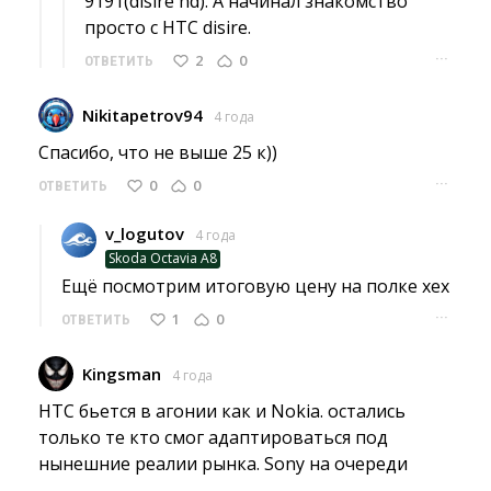
9191(disire hd). A начинал знакомство
просто с HTC disire.
···
2
0
ОТВЕТИТЬ
Nikitapetrov94
4 года
Спасибо, что не выше 25 к)) 
···
0
0
ОТВЕТИТЬ
v_logutov
4 года
Skoda Octavia A8
Ещё посмотрим итоговую цену на полке хех 
···
1
0
ОТВЕТИТЬ
Kingsman
4 года
HTC бьется в агонии как и Nokia. остались 
только те кто смог адаптироваться под
нынешние реалии рынка. Sony на очереди