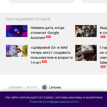
ОБСУЖДАЕМОЕ СЕГОДНЯ
Названа дата, когда
Выд
отключат Google
в с
Assistant
«Цифровой ID» в MAX
Ста
теперь могут создавать
на 
пользователи в возрасте
сме
14 лет
Side
Limows
ГЕЙМИНГ
/ 
РЕТРО
Коллекционеры, готовьте кошельки: Taito
На сайте используются Cookies, системы рекламы и аналитики.
и Famitsu анонсировали трансляцию
Политика конфиденциальности
о расширении библиотеки аркадной Egret