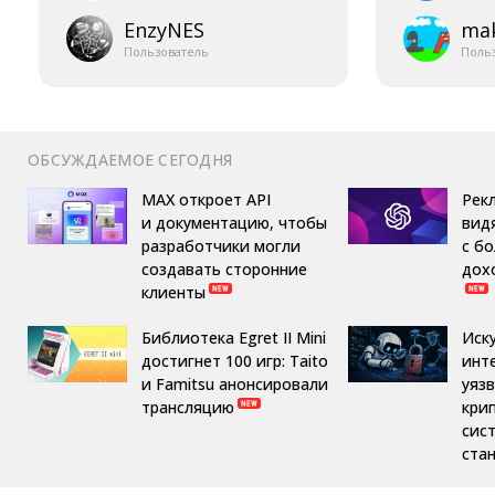
EnzyNES
mak
Пользователь
Поль
ОБСУЖДАЕМОЕ СЕГОДНЯ
MAX откроет API
Рек
и документацию, чтобы
вид
разработчики могли
с б
создавать сторонние
дох
клиенты
Библиотека Egret II Mini
Иск
достигнет 100 игр: Taito
инт
и Famitsu анонсировали
уяз
трансляцию
кри
сис
ста