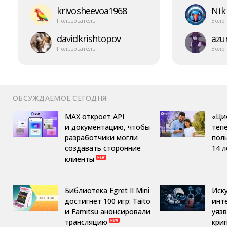
krivosheevoa1968
Nik
Пользователь
Золо
davidkrishtopov
azur
Пользователь
Золо
ОБСУЖДАЕМОЕ СЕГОДНЯ
MAX откроет API
«Ци
и документацию, чтобы
теп
разработчики могли
пол
создавать сторонние
14 л
клиенты
Библиотека Egret II Mini
Иск
достигнет 100 игр: Taito
инт
и Famitsu анонсировали
уяз
трансляцию
кри