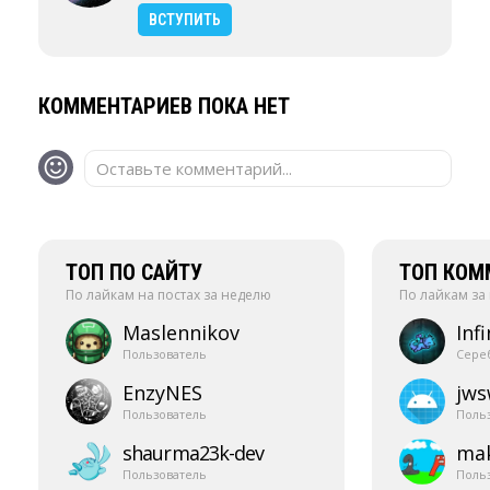
ВСТУПИТЬ
КОММЕНТАРИЕВ ПОКА НЕТ
Оставьте комментарий...
ТОП ПО САЙТУ
ТОП КОМ
По лайкам на постах за неделю
По лайкам за
Maslennikov
Infi
Пользователь
Сере
EnzyNES
jw
Пользователь
Поль
shaurma23k-​dev
mak
Пользователь
Поль