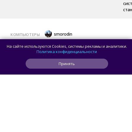
сис
ста
smorodin
КОМПЬЮТЕРЫ
Половина корпусов для ПК имеют
На сайте используются Cookies, системы рекламы и аналитики.
значительные расхождения в реальных
Политика конфиденциальности
размерах и размерах на бумаге —
Принять
исследование Noctua