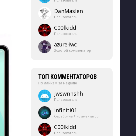
Пользователь
DanMaslen
Пользователь
C00lkidd
Пользователь
azure-​iwc
Золотой комментатор
ТОП КОММЕНТАТОРОВ
По лайкам за неделю
jwswnhshh
Пользователь
Infiniti01
Серебряный комментатор
C00lkidd
Пользователь