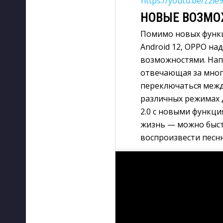
https://youtu.be/z2ie
НОВЫЕ ВОЗМОЖ
Помимо новых функц
Android 12, OPPO н
возможностями. Нап
отвечающая за мног
переключаться межд
различных режимах д
2.0 с новыми функци
жизнь — можно быст
воспроизвести песню