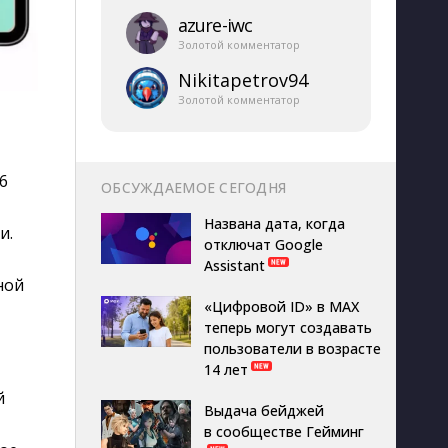
azure-​iwc
Золотой комментатор
Nikitapetrov94
Золотой комментатор
6
ОБСУЖДАЕМОЕ СЕГОДНЯ
Названа дата, когда
и.
отключат Google
Assistant
ной
«Цифровой ID» в MAX
теперь могут создавать
пользователи в возрасте
14 лет
й
Выдача бейджей
в сообществе Гейминг