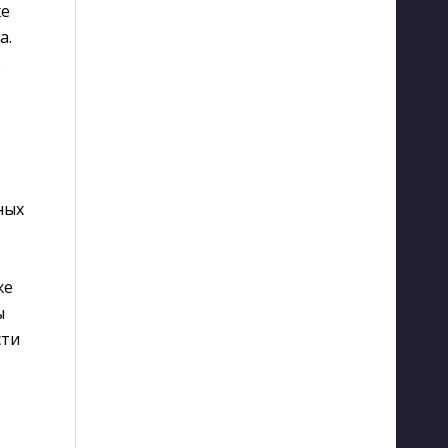
же
a.
е
ных
же
ы
сти