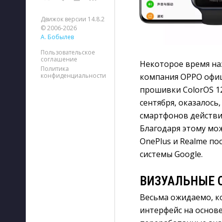
Движок версии 14.8.2
© 2006-2026
А. Бобылев
Пользовательское
соглашение
Некоторое время на
Политика
компания OPPO офиц
конфиденциальности
прошивки ColorOS 12
сентября, оказалось
смартфонов действи
Благодаря этому мо
OnePlus и Realme п
системы Google.
ВИЗУАЛЬНЫЕ 
Весьма ожидаемо, к
интерфейс на основ