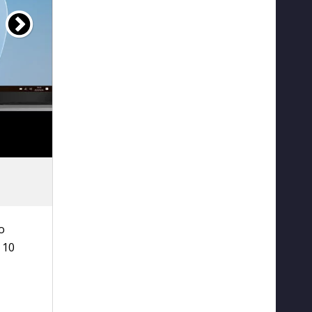
о
 10