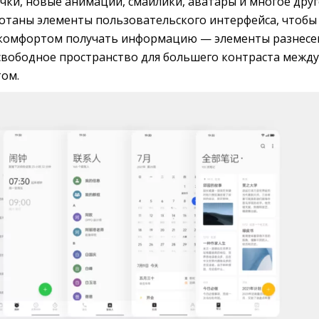
ки, новые анимации, смайлики, аватары и многое друг
отаны элементы пользовательского интерфейса, чтобы
 комфортом получать информацию — элементы разнес
 свободное пространство для большего контраста между
том.