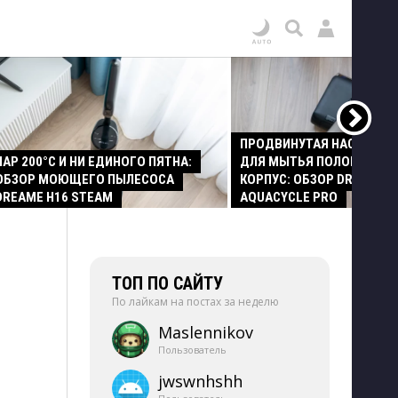
ПРОДВИНУТАЯ НАСАДКА
ПАР 200°C И НИ ЕДИНОГО ПЯТНА:
ДЛЯ МЫТЬЯ ПОЛОВ И СТ
ОБЗОР МОЮЩЕГО ПЫЛЕСОСА
КОРПУС: ОБЗОР DREAME Z
DREAME H16 STEAM
AQUACYCLE PRO
ТОП ПО САЙТУ
По лайкам на постах за неделю
Maslennikov
Пользователь
jwswnhshh