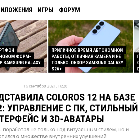
РИЛОЖЕНИЯ
ИГРЫ
ФОРУМ
АРТФОН
ПРИЛИЧНОЕ ВРЕМЯ АВТОНОМНОЙ
 НОВОМ ФОРМ-
РАБОТЫ, ОТЛИЧНАЯ КАМЕРА И НЕ
Р SAMSUNG GALAXY
ТОЛЬКО: ОБЗОР SAMSUNG GALAXY
S26+
16 сентября 2021, 16:28
ДСТАВИЛА COLOROS 12 НА БАЗЕ
2: УПРАВЛЕНИЕ С ПК, СТИЛЬНЫЙ
ТЕРФЕЙС И 3D-АВАТАРЫ
 поработал не только над визуальным стилем, но и
отился о множестве внутренних улучшений