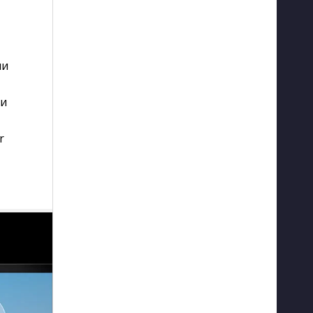
ми
ми
r