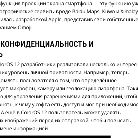
 функция проекции экрана смартфона — эту функцию у
рафические сервисы вроде Baidu Maps, Kuwo и Ximalay
илась разработкой Apple, представив свои собственны
ванием Omoji.
 КОНФИДЕНЦИАЛЬНОСТЬ И
Ь
lorOS 12 разработчики реализовали несколько интерес
х уровень личной приватности. Например, теперь
домлять пользователя о том, что определённое
ует микрофон, камеру или геолокацию смартфона. Так
ю для управления разрешениями для приложений, чтоб
нять, к чему у софта есть доступ и мог при необходимо
. А ещё в ColorOS 12 пользователь может удалять
х изображений перед их отправкой, чтобы повысить
бмене информацией.