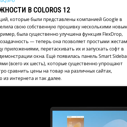
9bQ3l-o
НОСТИ В COLOROS 12
ий, которые были представлены компанией Google в
аделила свою собственную прошивку несколькими новы
ример, была существенно улучшена функция FlexDrop,
озадачность — теперь она позволяет простыми жеста
у приложениями, перетаскивать их и запускать софт в
емонстрации окна. Ещё появилась панель Smart Sideba
ями (всего их шесть), которые существенно упрощают
ро сравнить цены на товар на различных сайтах,
 из интернета и так далее.