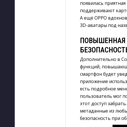
появилась приятная
поддерживают картог
А ещё OPPO вдохнов
3D-аватары под наз
ПОВЫШЕННАЯ
БЕЗОПАСНОСТ
Дополнительно в Co
функций, повышающи
смартфон будет уве
приложение использ
есть подробное мен
пользователь мог по
этот доступ забрать
метаданные из любы
безопасность при о